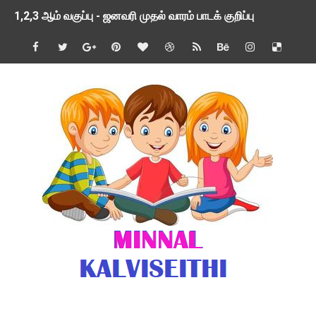
1,2,3 ஆம் வகுப்பு - ஜனவரி முதல் வாரம் பாடக் குறிப்பு
TNSED SCHOOLS APP UPDATED NEW VERSION
4 & 5 ஆம் வகுப்பிற்கான 3 ஆம் பருவ ( 2024 - 2025 ) ஆசிரியர
1,2,3 ஆம் வகுப்பிற்கான 3 ஆம் பருவ ( 2024 - 2025 ) ஆசிரியர
1 முதல் 5 ஆம் வகுப்பு இரண்டாம் பருவத் தொகுத்தறி மதிப்பெண்க
பள்ளிக்கல்வித்துறை - அனைத்து வகை ஆசிரியர் மற்றும் ஆசிரியர்
மணற்கேணி செயலி பயன்பாடு- SMC கூட்டங்கள் - ஒன்றியந்தோறும்
TNPSC - முந்தைய ஆண்டு வினாக்கள் - ஊர்ப் பெயர்களின் மரூஉ
ஓட்டுநர் பணிக்கு விண்ணப்பங்கள் வரவேற்பு ( டிசம்பர் 25 )
இரண்டாம் பருவத்தேர்வு தொகுத்தறி மதிப்பீட்டில் மாணவர்கள் ப