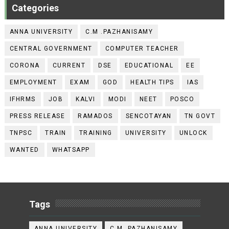
Categories
ANNA UNIVERSITY
C.M .PAZHANISAMY
CENTRAL GOVERNMENT
COMPUTER TEACHER
CORONA
CURRENT
DSE
EDUCATIONAL
EE
EMPLOYMENT
EXAM
GOD
HEALTH TIPS
IAS
IFHRMS
JOB
KALVI
MODI
NEET
POSCO
PRESS RELEASE
RAMADOS
SENCOTAYAN
TN GOVT
TNPSC
TRAIN
TRAINING
UNIVERSITY
UNLOCK
WANTED
WHATSAPP
Tags
ANNA UNIVERSITY
C.M .PAZHANISAMY