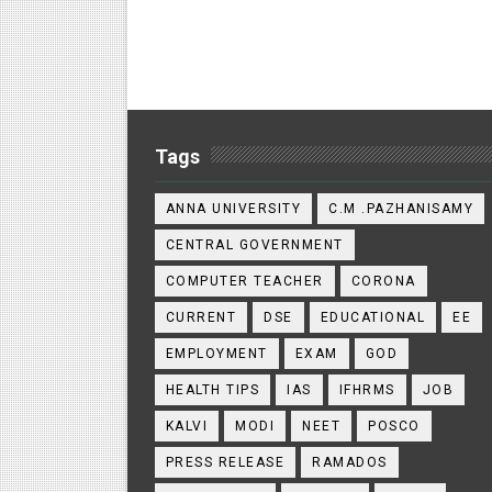
Tags
ANNA UNIVERSITY
C.M .PAZHANISAMY
CENTRAL GOVERNMENT
COMPUTER TEACHER
CORONA
CURRENT
DSE
EDUCATIONAL
EE
EMPLOYMENT
EXAM
GOD
HEALTH TIPS
IAS
IFHRMS
JOB
KALVI
MODI
NEET
POSCO
PRESS RELEASE
RAMADOS