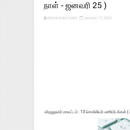
நாள் - ஜனவரி 25 )
பள்ளி காலை வழிபாட்டுச் செயல்பா
Minnal Kalvi Seithi
January 17, 2023
குழந்தைகள் பாதுகாப்பு அலகில் வ
டிசம்பர் - 2024 துறைத் தேர்வுகள
தொடக்க நிலை மாணவர்களுக்கு த
4,5 ஆம் வகுப்பு - ஜனவரி முதல் வா
விருதுநகர் மாவட்டம் : 13 செவிலியர் பணியிடங்கள் (