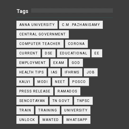
Tags
ANNA UNIVERSITY
C.M .PAZHANISAMY
CENTRAL GOVERNMENT
COMPUTER TEACHER
CORONA
CURRENT
DSE
EDUCATIONAL
EE
EMPLOYMENT
EXAM
GOD
HEALTH TIPS
IAS
IFHRMS
JOB
KALVI
MODI
NEET
POSCO
PRESS RELEASE
RAMADOS
SENCOTAYAN
TN GOVT
TNPSC
TRAIN
TRAINING
UNIVERSITY
UNLOCK
WANTED
WHATSAPP