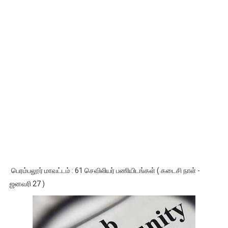
பெரம்பலூர் மாவட்டம் : 61 செவிலியர் பணியிடங்கள் ( கடைசி நாள் -
ஜனவரி 27 )