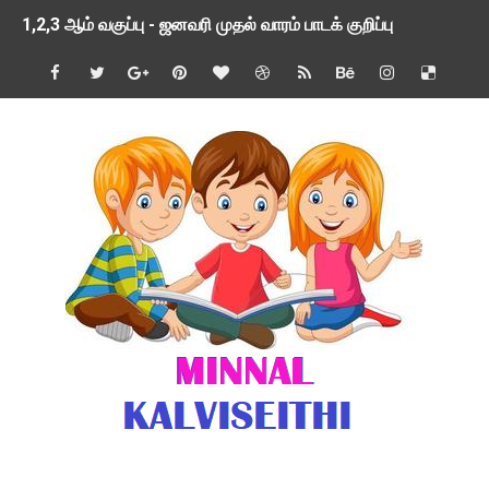
1,2,3 ஆம் வகுப்பு - ஜனவரி முதல் வாரம் பாடக் குறிப்பு
TNSED SCHOOLS APP UPDATED NEW VERSION
4 & 5 ஆம் வகுப்பிற்கான 3 ஆம் பருவ ( 2024 - 2025 ) ஆசிரியர
1,2,3 ஆம் வகுப்பிற்கான 3 ஆம் பருவ ( 2024 - 2025 ) ஆசிரியர
1 முதல் 5 ஆம் வகுப்பு இரண்டாம் பருவத் தொகுத்தறி மதிப்பெண்க
பள்ளிக்கல்வித்துறை - அனைத்து வகை ஆசிரியர் மற்றும் ஆசிரியர்
மணற்கேணி செயலி பயன்பாடு- SMC கூட்டங்கள் - ஒன்றியந்தோறும்
TNPSC - முந்தைய ஆண்டு வினாக்கள் - ஊர்ப் பெயர்களின் மரூஉ
ஓட்டுநர் பணிக்கு விண்ணப்பங்கள் வரவேற்பு ( டிசம்பர் 25 )
இரண்டாம் பருவத்தேர்வு தொகுத்தறி மதிப்பீட்டில் மாணவர்கள் ப