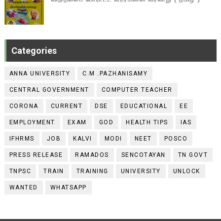
Categories
ANNA UNIVERSITY
C.M .PAZHANISAMY
CENTRAL GOVERNMENT
COMPUTER TEACHER
CORONA
CURRENT
DSE
EDUCATIONAL
EE
EMPLOYMENT
EXAM
GOD
HEALTH TIPS
IAS
IFHRMS
JOB
KALVI
MODI
NEET
POSCO
PRESS RELEASE
RAMADOS
SENCOTAYAN
TN GOVT
TNPSC
TRAIN
TRAINING
UNIVERSITY
UNLOCK
WANTED
WHATSAPP