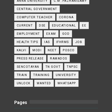
ANNA UNIVERSITY
C.M .PAZHANISAMY
CENTRAL GOVERNMENT
COMPUTER TEACHER
CORONA
CURRENT
DSE
EDUCATIONAL
EE
EMPLOYMENT
EXAM
GOD
HEALTH TIPS
IAS
IFHRMS
JOB
KALVI
MODI
NEET
POSCO
PRESS RELEASE
RAMADOS
SENCOTAYAN
TN GOVT
TNPSC
TRAIN
TRAINING
UNIVERSITY
UNLOCK
WANTED
WHATSAPP
Pages