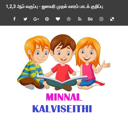
1,2,3 ஆம் வகுப்பு - ஜனவரி முதல் வாரம் பாடக் குறிப்பு
TNSED SCHOOLS APP UPDATED NEW VERSION
4 & 5 ஆம் வகுப்பிற்கான 3 ஆம் பருவ ( 2024 - 2025 ) ஆசிரியர
1,2,3 ஆம் வகுப்பிற்கான 3 ஆம் பருவ ( 2024 - 2025 ) ஆசிரியர
1 முதல் 5 ஆம் வகுப்பு இரண்டாம் பருவத் தொகுத்தறி மதிப்பெண்க
பள்ளிக்கல்வித்துறை - அனைத்து வகை ஆசிரியர் மற்றும் ஆசிரியர்
மணற்கேணி செயலி பயன்பாடு- SMC கூட்டங்கள் - ஒன்றியந்தோறும்
TNPSC - முந்தைய ஆண்டு வினாக்கள் - ஊர்ப் பெயர்களின் மரூஉ
ஓட்டுநர் பணிக்கு விண்ணப்பங்கள் வரவேற்பு ( டிசம்பர் 25 )
இரண்டாம் பருவத்தேர்வு தொகுத்தறி மதிப்பீட்டில் மாணவர்கள் ப