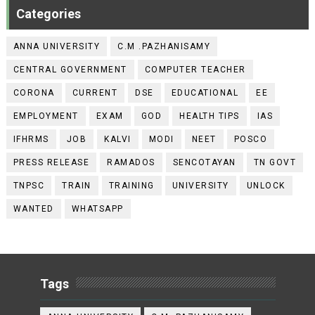
Categories
ANNA UNIVERSITY
C.M .PAZHANISAMY
CENTRAL GOVERNMENT
COMPUTER TEACHER
CORONA
CURRENT
DSE
EDUCATIONAL
EE
EMPLOYMENT
EXAM
GOD
HEALTH TIPS
IAS
IFHRMS
JOB
KALVI
MODI
NEET
POSCO
PRESS RELEASE
RAMADOS
SENCOTAYAN
TN GOVT
TNPSC
TRAIN
TRAINING
UNIVERSITY
UNLOCK
WANTED
WHATSAPP
Tags