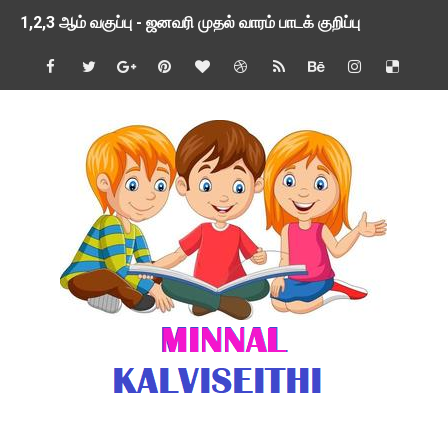
1,2,3 ஆம் வகுப்பு - ஜனவரி முதல் வாரம் பாடக் குறிப்பு
TNSED SCHOOLS APP UPDATED NEW VERSION
4 & 5 ஆம் வகுப்பிற்கான 3 ஆம் பருவ ( 2024 - 2025 ) ஆசிரியர
1,2,3 ஆம் வகுப்பிற்கான 3 ஆம் பருவ ( 2024 - 2025 ) ஆசிரியர
1 முதல் 5 ஆம் வகுப்பு இரண்டாம் பருவத் தொகுத்தறி மதிப்பெண்க
பள்ளிக்கல்வித்துறை - அனைத்து வகை ஆசிரியர் மற்றும் ஆசிரியர்
மணற்கேணி செயலி பயன்பாடு- SMC கூட்டங்கள் - ஒன்றியந்தோறும்
TNPSC - முந்தைய ஆண்டு வினாக்கள் - ஊர்ப் பெயர்களின் மரூஉ
ஓட்டுநர் பணிக்கு விண்ணப்பங்கள் வரவேற்பு ( டிசம்பர் 25 )
இரண்டாம் பருவத்தேர்வு தொகுத்தறி மதிப்பீட்டில் மாணவர்கள் ப