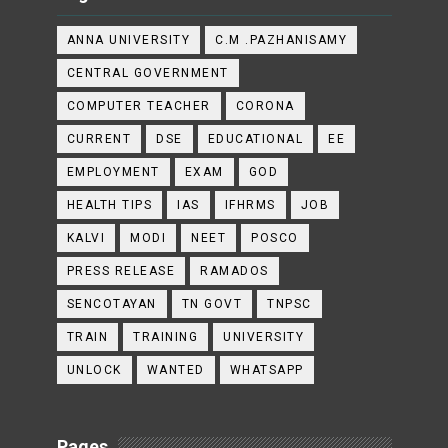
ANNA UNIVERSITY
C.M .PAZHANISAMY
CENTRAL GOVERNMENT
COMPUTER TEACHER
CORONA
CURRENT
DSE
EDUCATIONAL
EE
EMPLOYMENT
EXAM
GOD
HEALTH TIPS
IAS
IFHRMS
JOB
KALVI
MODI
NEET
POSCO
PRESS RELEASE
RAMADOS
SENCOTAYAN
TN GOVT
TNPSC
TRAIN
TRAINING
UNIVERSITY
UNLOCK
WANTED
WHATSAPP
Pages