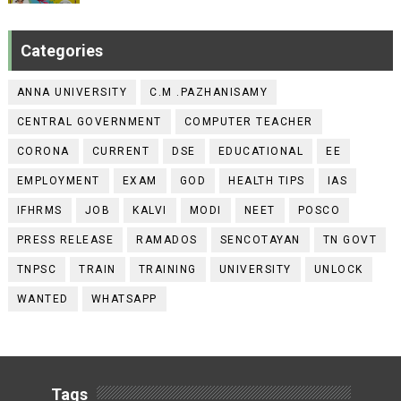
Categories
ANNA UNIVERSITY
C.M .PAZHANISAMY
CENTRAL GOVERNMENT
COMPUTER TEACHER
CORONA
CURRENT
DSE
EDUCATIONAL
EE
EMPLOYMENT
EXAM
GOD
HEALTH TIPS
IAS
IFHRMS
JOB
KALVI
MODI
NEET
POSCO
PRESS RELEASE
RAMADOS
SENCOTAYAN
TN GOVT
TNPSC
TRAIN
TRAINING
UNIVERSITY
UNLOCK
WANTED
WHATSAPP
Tags