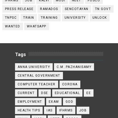
IFHRMS
JOB
KALVI
MODI
NEET
POSCO
PRESS RELEASE
RAMADOS
SENCOTAYAN
TN GOVT
TNPSC
TRAIN
TRAINING
UNIVERSITY
UNLOCK
WANTED
WHATSAPP
Tags
ANNA UNIVERSITY
C.M .PAZHANISAMY
CENTRAL GOVERNMENT
COMPUTER TEACHER
CORONA
CURRENT
DSE
EDUCATIONAL
EE
EMPLOYMENT
EXAM
GOD
HEALTH TIPS
IAS
IFHRMS
JOB