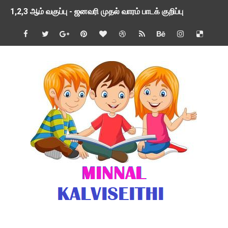
1,2,3 ஆம் வகுப்பு - ஜனவரி முதல் வாரம் பாடக் குறிப்பு
TNSED SCHOOLS APP UPDATED NEW VERSION
4 & 5 ஆம் வகுப்பிற்கான 3 ஆம் பருவ ( 2024 - 2025 ) ஆசிரியர
1,2,3 ஆம் வகுப்பிற்கான 3 ஆம் பருவ ( 2024 - 2025 ) ஆசிரியர
1 முதல் 5 ஆம் வகுப்பு இரண்டாம் பருவத் தொகுத்தறி மதிப்பெண்க
பள்ளிக்கல்வித்துறை - அனைத்து வகை ஆசிரியர் மற்றும் ஆசிரியர்
மணற்கேணி செயலி பயன்பாடு- SMC கூட்டங்கள் - ஒன்றியந்தோறும்
TNPSC - முந்தைய ஆண்டு வினாக்கள் - ஊர்ப் பெயர்களின் மரூஉ
ஓட்டுநர் பணிக்கு விண்ணப்பங்கள் வரவேற்பு ( டிசம்பர் 25 )
இரண்டாம் பருவத்தேர்வு தொகுத்தறி மதிப்பீட்டில் மாணவர்கள் ப