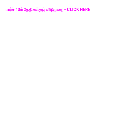
மார்ச் 13ம் தேதி உள்ளூர் விடுமுறை - CLICK HERE