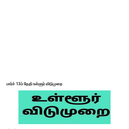
மார்ச் 13ம் தேதி உள்ளூர் விடுமுறை