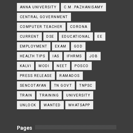
ANNA UNIVERSITY
C.M .PAZHANISAMY
CENTRAL GOVERNMENT
COMPUTER TEACHER
CORONA
CURRENT
DSE
EDUCATIONAL
EE
EMPLOYMENT
EXAM
GOD
HEALTH TIPS
IAS
IFHRMS
JOB
KALVI
MODI
NEET
POSCO
PRESS RELEASE
RAMADOS
SENCOTAYAN
TN GOVT
TNPSC
TRAIN
TRAINING
UNIVERSITY
UNLOCK
WANTED
WHATSAPP
Pages