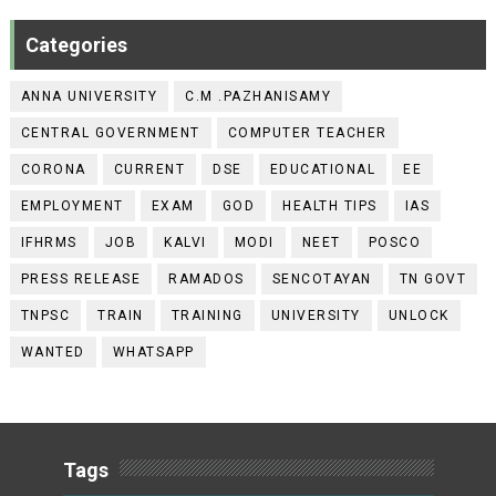
Categories
ANNA UNIVERSITY
C.M .PAZHANISAMY
CENTRAL GOVERNMENT
COMPUTER TEACHER
CORONA
CURRENT
DSE
EDUCATIONAL
EE
EMPLOYMENT
EXAM
GOD
HEALTH TIPS
IAS
IFHRMS
JOB
KALVI
MODI
NEET
POSCO
PRESS RELEASE
RAMADOS
SENCOTAYAN
TN GOVT
TNPSC
TRAIN
TRAINING
UNIVERSITY
UNLOCK
WANTED
WHATSAPP
Tags