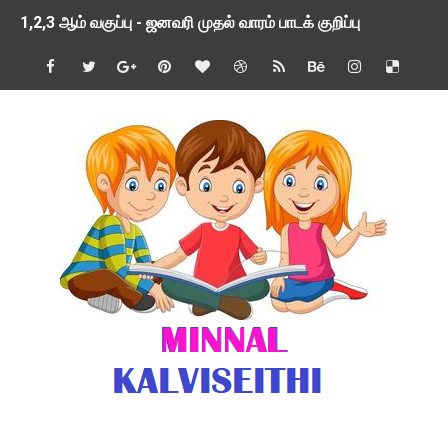
1,2,3 ஆம் வகுப்பு - ஜனவரி முதல் வாரம் பாடக் குறிப்பு
TNSED SCHOOLS APP UPDATED NEW VERSION
4 & 5 ஆம் வகுப்பிற்கான 3 ஆம் பருவ ( 2024 - 2025 ) ஆசிரியர
1,2,3 ஆம் வகுப்பிற்கான 3 ஆம் பருவ ( 2024 - 2025 ) ஆசிரியர
1 முதல் 5 ஆம் வகுப்பு இரண்டாம் பருவத் தொகுத்தறி மதிப்பெண்க
பள்ளிக்கல்வித்துறை - அனைத்து வகை ஆசிரியர் மற்றும் ஆசிரியர்
மணற்கேணி செயலி பயன்பாடு- SMC கூட்டங்கள் - ஒன்றியந்தோறும்
TNPSC - முந்தைய ஆண்டு வினாக்கள் - ஊர்ப் பெயர்களின் மரூஉ
ஓட்டுநர் பணிக்கு விண்ணப்பங்கள் வரவேற்பு ( டிசம்பர் 25 )
இரண்டாம் பருவத்தேர்வு தொகுத்தறி மதிப்பீட்டில் மாணவர்கள் ப