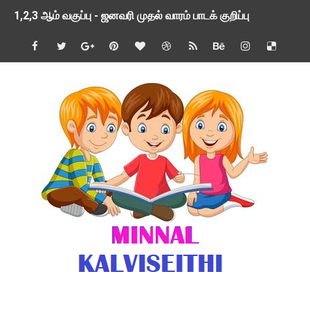
1,2,3 ஆம் வகுப்பு - ஜனவரி முதல் வாரம் பாடக் குறிப்பு
TNSED SCHOOLS APP UPDATED NEW VERSION
4 & 5 ஆம் வகுப்பிற்கான 3 ஆம் பருவ ( 2024 - 2025 ) ஆசிரியர
1,2,3 ஆம் வகுப்பிற்கான 3 ஆம் பருவ ( 2024 - 2025 ) ஆசிரியர
1 முதல் 5 ஆம் வகுப்பு இரண்டாம் பருவத் தொகுத்தறி மதிப்பெண்க
பள்ளிக்கல்வித்துறை - அனைத்து வகை ஆசிரியர் மற்றும் ஆசிரியர்
மணற்கேணி செயலி பயன்பாடு- SMC கூட்டங்கள் - ஒன்றியந்தோறும்
TNPSC - முந்தைய ஆண்டு வினாக்கள் - ஊர்ப் பெயர்களின் மரூஉ
ஓட்டுநர் பணிக்கு விண்ணப்பங்கள் வரவேற்பு ( டிசம்பர் 25 )
இரண்டாம் பருவத்தேர்வு தொகுத்தறி மதிப்பீட்டில் மாணவர்கள் ப