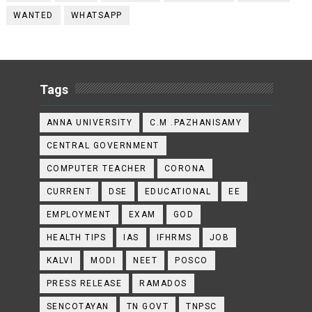
WANTED
WHATSAPP
Tags
ANNA UNIVERSITY
C.M .PAZHANISAMY
CENTRAL GOVERNMENT
COMPUTER TEACHER
CORONA
CURRENT
DSE
EDUCATIONAL
EE
EMPLOYMENT
EXAM
GOD
HEALTH TIPS
IAS
IFHRMS
JOB
KALVI
MODI
NEET
POSCO
PRESS RELEASE
RAMADOS
SENCOTAYAN
TN GOVT
TNPSC