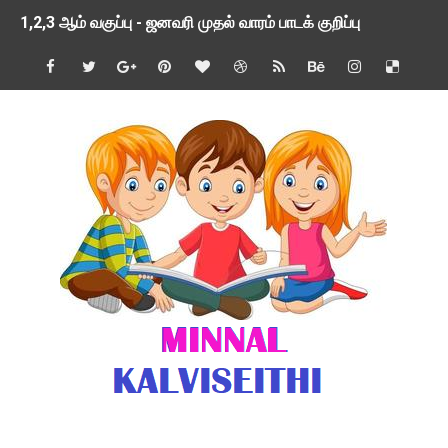
1,2,3 ஆம் வகுப்பு - ஜனவரி முதல் வாரம் பாடக் குறிப்பு
TNSED SCHOOLS APP UPDATED NEW VERSION
4 & 5 ஆம் வகுப்பிற்கான 3 ஆம் பருவ ( 2024 - 2025 ) ஆசிரியர
1,2,3 ஆம் வகுப்பிற்கான 3 ஆம் பருவ ( 2024 - 2025 ) ஆசிரியர
1 முதல் 5 ஆம் வகுப்பு இரண்டாம் பருவத் தொகுத்தறி மதிப்பெண்க
பள்ளிக்கல்வித்துறை - அனைத்து வகை ஆசிரியர் மற்றும் ஆசிரியர்
மணற்கேணி செயலி பயன்பாடு- SMC கூட்டங்கள் - ஒன்றியந்தோறும்
TNPSC - முந்தைய ஆண்டு வினாக்கள் - ஊர்ப் பெயர்களின் மரூஉ
ஓட்டுநர் பணிக்கு விண்ணப்பங்கள் வரவேற்பு ( டிசம்பர் 25 )
இரண்டாம் பருவத்தேர்வு தொகுத்தறி மதிப்பீட்டில் மாணவர்கள் ப