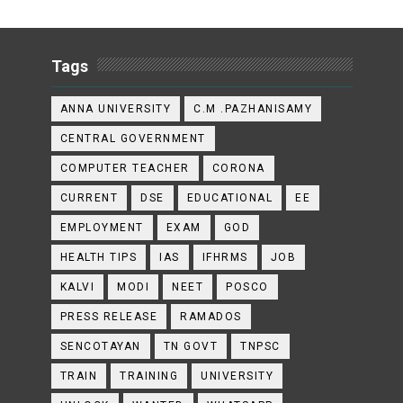
Tags
ANNA UNIVERSITY
C.M .PAZHANISAMY
CENTRAL GOVERNMENT
COMPUTER TEACHER
CORONA
CURRENT
DSE
EDUCATIONAL
EE
EMPLOYMENT
EXAM
GOD
HEALTH TIPS
IAS
IFHRMS
JOB
KALVI
MODI
NEET
POSCO
PRESS RELEASE
RAMADOS
SENCOTAYAN
TN GOVT
TNPSC
TRAIN
TRAINING
UNIVERSITY