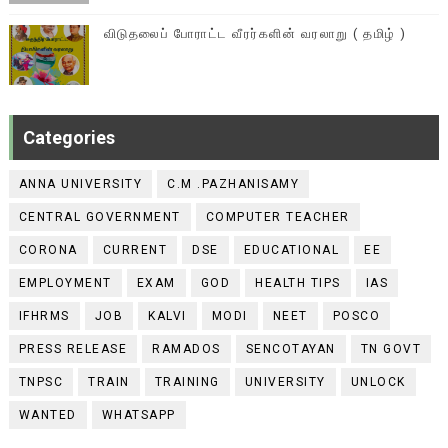
விடுதலைப் போராட்ட வீரர்களின் வரலாறு ( தமிழ் )
Categories
ANNA UNIVERSITY
C.M .PAZHANISAMY
CENTRAL GOVERNMENT
COMPUTER TEACHER
CORONA
CURRENT
DSE
EDUCATIONAL
EE
EMPLOYMENT
EXAM
GOD
HEALTH TIPS
IAS
IFHRMS
JOB
KALVI
MODI
NEET
POSCO
PRESS RELEASE
RAMADOS
SENCOTAYAN
TN GOVT
TNPSC
TRAIN
TRAINING
UNIVERSITY
UNLOCK
WANTED
WHATSAPP