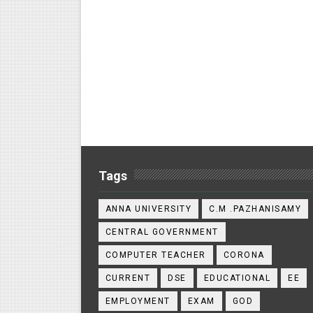
Tags
ANNA UNIVERSITY
C.M .PAZHANISAMY
CENTRAL GOVERNMENT
COMPUTER TEACHER
CORONA
CURRENT
DSE
EDUCATIONAL
EE
EMPLOYMENT
EXAM
GOD