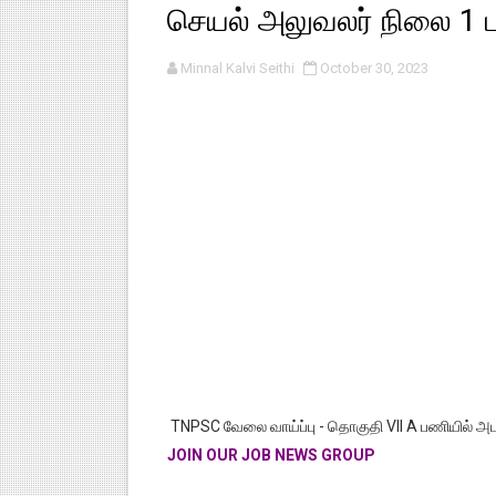
செயல் அலுவலர் நிலை 1
பள்ளி காலை வழிபாட்டுச் செயல்பா
Minnal Kalvi Seithi
October 30, 2023
குழந்தைகள் பாதுகாப்பு அலகில் வ
டிசம்பர் - 2024 துறைத் தேர்வுகள
தொடக்க நிலை மாணவர்களுக்கு த
4,5 ஆம் வகுப்பு - ஜனவரி முதல் வா
TNPSC வேலை வாய்ப்பு - தொகுதி VII A பணியில் 
JOIN OUR JOB NEWS GROUP