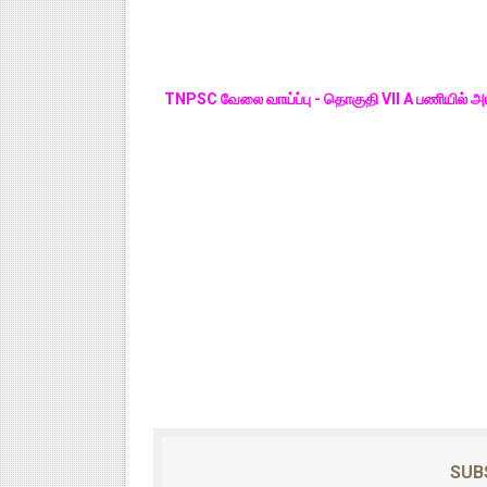
TNPSC வேலை வாய்ப்பு - தொகுதி VII A பணியில் 
SUB