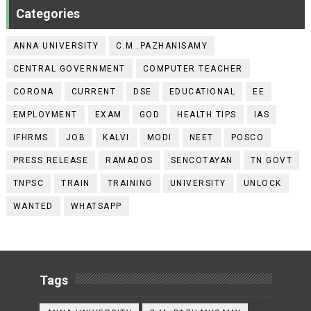
Categories
ANNA UNIVERSITY
C.M .PAZHANISAMY
CENTRAL GOVERNMENT
COMPUTER TEACHER
CORONA
CURRENT
DSE
EDUCATIONAL
EE
EMPLOYMENT
EXAM
GOD
HEALTH TIPS
IAS
IFHRMS
JOB
KALVI
MODI
NEET
POSCO
PRESS RELEASE
RAMADOS
SENCOTAYAN
TN GOVT
TNPSC
TRAIN
TRAINING
UNIVERSITY
UNLOCK
WANTED
WHATSAPP
Tags