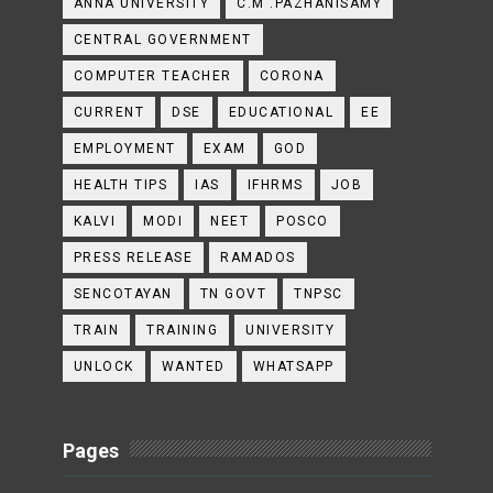
ANNA UNIVERSITY
C.M .PAZHANISAMY
CENTRAL GOVERNMENT
COMPUTER TEACHER
CORONA
CURRENT
DSE
EDUCATIONAL
EE
EMPLOYMENT
EXAM
GOD
HEALTH TIPS
IAS
IFHRMS
JOB
KALVI
MODI
NEET
POSCO
PRESS RELEASE
RAMADOS
SENCOTAYAN
TN GOVT
TNPSC
TRAIN
TRAINING
UNIVERSITY
UNLOCK
WANTED
WHATSAPP
Pages