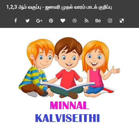
1,2,3 ஆம் வகுப்பு - ஜனவரி முதல் வாரம் பாடக் குறிப்பு
TNSED SCHOOLS APP UPDATED NEW VERSION
4 & 5 ஆம் வகுப்பிற்கான 3 ஆம் பருவ ( 2024 - 2025 ) ஆசிரியர
1,2,3 ஆம் வகுப்பிற்கான 3 ஆம் பருவ ( 2024 - 2025 ) ஆசிரியர
1 முதல் 5 ஆம் வகுப்பு இரண்டாம் பருவத் தொகுத்தறி மதிப்பெண்க
பள்ளிக்கல்வித்துறை - அனைத்து வகை ஆசிரியர் மற்றும் ஆசிரியர்
மணற்கேணி செயலி பயன்பாடு- SMC கூட்டங்கள் - ஒன்றியந்தோறும்
TNPSC - முந்தைய ஆண்டு வினாக்கள் - ஊர்ப் பெயர்களின் மரூஉ
ஓட்டுநர் பணிக்கு விண்ணப்பங்கள் வரவேற்பு ( டிசம்பர் 25 )
இரண்டாம் பருவத்தேர்வு தொகுத்தறி மதிப்பீட்டில் மாணவர்கள் ப