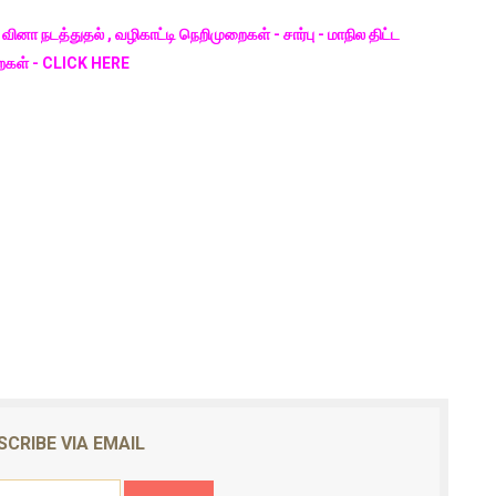
 வினா நடத்துதல் , வழிகாட்டி நெறிமுறைகள் - சார்பு - மாநில திட்ட
ைகள் - CLICK HERE
SCRIBE VIA EMAIL