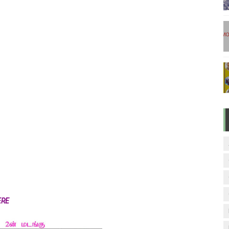
டுகள் - டிசம்பர் 17
ேலை வாய்ப்பு ( டிச 18 )
ுக்கான தேர்வுக்கூட நுழைவுச்சீட்டு வெளியீடு!
மிழ் படித்துப் பழக 200 எளிமையான தமிழ் வாக்கியங்கள்
ரம் பாடக் குறிப்பு
ERE