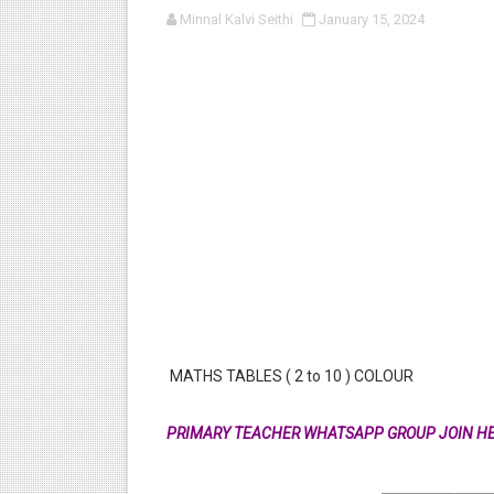
Minnal Kalvi Seithi
January 15, 2024
பள்ளி காலை வழிபாட்டுச் செயல்பா
குழந்தைகள் பாதுகாப்பு அலகில் வ
டிசம்பர் - 2024 துறைத் தேர்வுகள
தொடக்க நிலை மாணவர்களுக்கு த
4,5 ஆம் வகுப்பு - ஜனவரி முதல் வா
MATHS TABLES ( 2 to 10 ) COLOUR
PRIMARY TEACHER WHATSAPP GROUP JOIN H