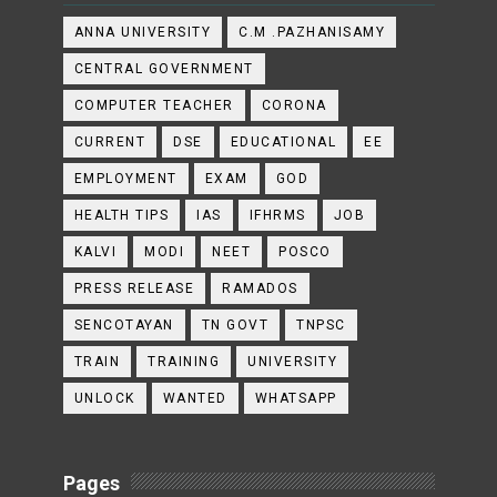
ANNA UNIVERSITY
C.M .PAZHANISAMY
CENTRAL GOVERNMENT
COMPUTER TEACHER
CORONA
CURRENT
DSE
EDUCATIONAL
EE
EMPLOYMENT
EXAM
GOD
HEALTH TIPS
IAS
IFHRMS
JOB
KALVI
MODI
NEET
POSCO
PRESS RELEASE
RAMADOS
SENCOTAYAN
TN GOVT
TNPSC
TRAIN
TRAINING
UNIVERSITY
UNLOCK
WANTED
WHATSAPP
Pages