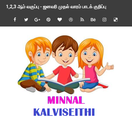
1,2,3 ஆம் வகுப்பு - ஜனவரி முதல் வாரம் பாடக் குறிப்பு
TNSED SCHOOLS APP UPDATED NEW VERSION
4 & 5 ஆம் வகுப்பிற்கான 3 ஆம் பருவ ( 2024 - 2025 ) ஆசிரியர
1,2,3 ஆம் வகுப்பிற்கான 3 ஆம் பருவ ( 2024 - 2025 ) ஆசிரியர
1 முதல் 5 ஆம் வகுப்பு இரண்டாம் பருவத் தொகுத்தறி மதிப்பெண்க
பள்ளிக்கல்வித்துறை - அனைத்து வகை ஆசிரியர் மற்றும் ஆசிரியர்
மணற்கேணி செயலி பயன்பாடு- SMC கூட்டங்கள் - ஒன்றியந்தோறும்
TNPSC - முந்தைய ஆண்டு வினாக்கள் - ஊர்ப் பெயர்களின் மரூஉ
ஓட்டுநர் பணிக்கு விண்ணப்பங்கள் வரவேற்பு ( டிசம்பர் 25 )
இரண்டாம் பருவத்தேர்வு தொகுத்தறி மதிப்பீட்டில் மாணவர்கள் ப