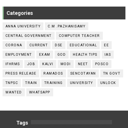
Categories
ANNA UNIVERSITY
C.M .PAZHANISAMY
CENTRAL GOVERNMENT
COMPUTER TEACHER
CORONA
CURRENT
DSE
EDUCATIONAL
EE
EMPLOYMENT
EXAM
GOD
HEALTH TIPS
IAS
IFHRMS
JOB
KALVI
MODI
NEET
POSCO
PRESS RELEASE
RAMADOS
SENCOTAYAN
TN GOVT
TNPSC
TRAIN
TRAINING
UNIVERSITY
UNLOCK
WANTED
WHATSAPP
Tags