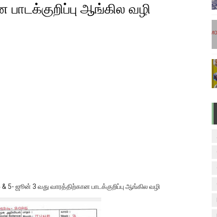
 பாடக்குறிப்பு ஆங்கில வழி
டுகள் - டிசம்பர் 17
ேலை வாய்ப்பு ( டிச 18 )
ுக்கான தேர்வுக்கூட நுழைவுச்சீட்டு வெளியீடு!
மிழ் படித்துப் பழக 200 எளிமையான தமிழ் வாக்கியங்கள்
ரம் பாடக் குறிப்பு
 4 & 5- ஜூன் 3 வது வாரத்திற்கான பாடக்குறிப்பு ஆங்கில வழி