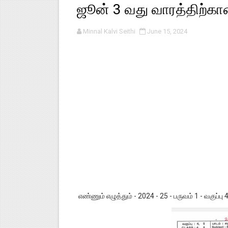
ஜூன் 3 வது வாரத்திற்கான
பள்ளி காலை வழிபாட்டுச் செயல்பா
Minnal Kalvi Seithi
June 15, 2024
குழந்தைகள் பாதுகாப்பு அலகில் வ
டிசம்பர் - 2024 துறைத் தேர்வுகள
தொடக்க நிலை மாணவர்களுக்கு த
4,5 ஆம் வகுப்பு - ஜனவரி முதல் வா
எண்ணும் எழுத்தும் - 2024 - 25 - பருவம் 1 - வகுப்பு