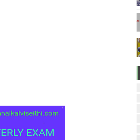
டுகள் - டிசம்பர் 17
ேலை வாய்ப்பு ( டிச 18 )
ுக்கான தேர்வுக்கூட நுழைவுச்சீட்டு வெளியீடு!
மிழ் படித்துப் பழக 200 எளிமையான தமிழ் வாக்கியங்கள்
ரம் பாடக் குறிப்பு