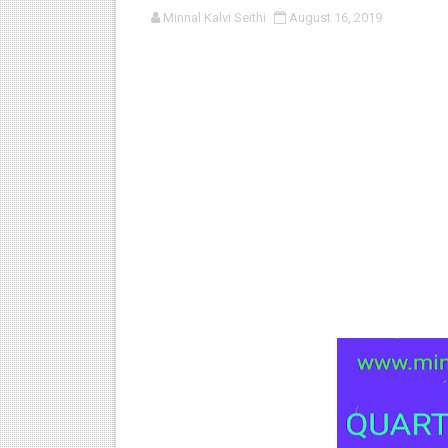
Minnal Kalvi Seithi
August 16, 2019
பள்ளி காலை வழிபாட்டுச் செயல்பா
குழந்தைகள் பாதுகாப்பு அலகில் வ
டிசம்பர் - 2024 துறைத் தேர்வுகள
தொடக்க நிலை மாணவர்களுக்கு த
4,5 ஆம் வகுப்பு - ஜனவரி முதல் வா