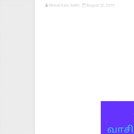
Minnal Kalvi Seithi
August 02, 2019
பள்ளி காலை வழிபாட்டுச் செயல்பா
குழந்தைகள் பாதுகாப்பு அலகில் வ
டிசம்பர் - 2024 துறைத் தேர்வுகள
தொடக்க நிலை மாணவர்களுக்கு த
4,5 ஆம் வகுப்பு - ஜனவரி முதல் வா