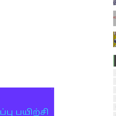
டுகள் - டிசம்பர் 17
ேலை வாய்ப்பு ( டிச 18 )
ுக்கான தேர்வுக்கூட நுழைவுச்சீட்டு வெளியீடு!
மிழ் படித்துப் பழக 200 எளிமையான தமிழ் வாக்கியங்கள்
ரம் பாடக் குறிப்பு