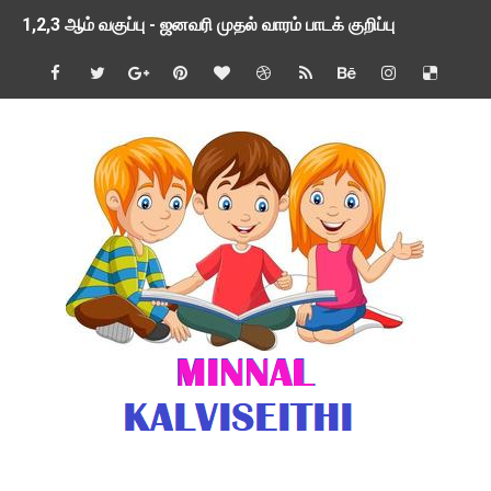
1,2,3 ஆம் வகுப்பு - ஜனவரி முதல் வாரம் பாடக் குறிப்பு
TNSED SCHOOLS APP UPDATED NEW VERSION
4 & 5 ஆம் வகுப்பிற்கான 3 ஆம் பருவ ( 2024 - 2025 ) ஆசிரியர
1,2,3 ஆம் வகுப்பிற்கான 3 ஆம் பருவ ( 2024 - 2025 ) ஆசிரியர
1 முதல் 5 ஆம் வகுப்பு இரண்டாம் பருவத் தொகுத்தறி மதிப்பெண்க
பள்ளிக்கல்வித்துறை - அனைத்து வகை ஆசிரியர் மற்றும் ஆசிரியர்
மணற்கேணி செயலி பயன்பாடு- SMC கூட்டங்கள் - ஒன்றியந்தோறும்
TNPSC - முந்தைய ஆண்டு வினாக்கள் - ஊர்ப் பெயர்களின் மரூஉ
ஓட்டுநர் பணிக்கு விண்ணப்பங்கள் வரவேற்பு ( டிசம்பர் 25 )
இரண்டாம் பருவத்தேர்வு தொகுத்தறி மதிப்பீட்டில் மாணவர்கள் ப