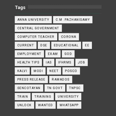
Tags
ANNA UNIVERSITY
C.M .PAZHANISAMY
CENTRAL GOVERNMENT
COMPUTER TEACHER
CORONA
CURRENT
DSE
EDUCATIONAL
EE
EMPLOYMENT
EXAM
GOD
HEALTH TIPS
IAS
IFHRMS
JOB
KALVI
MODI
NEET
POSCO
PRESS RELEASE
RAMADOS
SENCOTAYAN
TN GOVT
TNPSC
TRAIN
TRAINING
UNIVERSITY
UNLOCK
WANTED
WHATSAPP