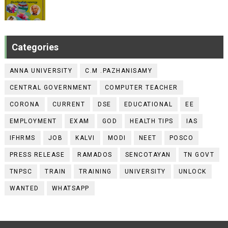
Categories
ANNA UNIVERSITY
C.M .PAZHANISAMY
CENTRAL GOVERNMENT
COMPUTER TEACHER
CORONA
CURRENT
DSE
EDUCATIONAL
EE
EMPLOYMENT
EXAM
GOD
HEALTH TIPS
IAS
IFHRMS
JOB
KALVI
MODI
NEET
POSCO
PRESS RELEASE
RAMADOS
SENCOTAYAN
TN GOVT
TNPSC
TRAIN
TRAINING
UNIVERSITY
UNLOCK
WANTED
WHATSAPP