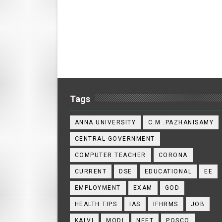
Tags
ANNA UNIVERSITY
C.M .PAZHANISAMY
CENTRAL GOVERNMENT
COMPUTER TEACHER
CORONA
CURRENT
DSE
EDUCATIONAL
EE
EMPLOYMENT
EXAM
GOD
HEALTH TIPS
IAS
IFHRMS
JOB
KALVI
MODI
NEET
POSCO