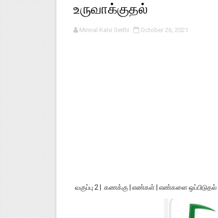
உருவாக்குதல்
பள்ளி காலை வழிபாட்டுச் செயல்பா
Minnal Kalvi Seithi
October 26, 2021
குழந்தைகள் பாதுகாப்பு அலகில் வ
டிசம்பர் - 2024 துறைத் தேர்வுகள
தொடக்க நிலை மாணவர்களுக்கு த
4,5 ஆம் வகுப்பு - ஜனவரி முதல் வா
வகுப்பு 2 | கணக்கு | எண்கள் | எண்களை ஒப்பிடுதல் 