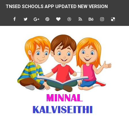
TNSED SCHOOLS APP UPDATED NEW VERSION
4 & 5 ஆம் வகுப்பிற்கான 3 ஆம் பருவ ( 2024 - 2025 ) ஆசிரியர
1,2,3 ஆம் வகுப்பிற்கான 3 ஆம் பருவ ( 2024 - 2025 ) ஆசிரியர
1 முதல் 5 ஆம் வகுப்பு இரண்டாம் பருவத் தொகுத்தறி மதிப்பெண்க
பள்ளிக்கல்வித்துறை - அனைத்து வகை ஆசிரியர் மற்றும் ஆசிரியர்
மணற்கேணி செயலி பயன்பாடு- SMC கூட்டங்கள் - ஒன்றியந்தோறும்
TNPSC - முந்தைய ஆண்டு வினாக்கள் - ஊர்ப் பெயர்களின் மரூஉ
ஓட்டுநர் பணிக்கு விண்ணப்பங்கள் வரவேற்பு ( டிசம்பர் 25 )
இரண்டாம் பருவத்தேர்வு தொகுத்தறி மதிப்பீட்டில் மாணவர்கள் ப
மாவட்ட நலவாழ்வு சங்கத்தில்‌ வேலை வாய்ப்பு ( டிசம்பர் 24 )