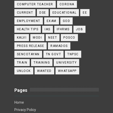
COMPUTER TEACHER
CORONA
CURRENT
DSE
EDUCATIONAL
EE
EMPLOYMENT
EXAM
GOD
HEALTH TIPS
IAS
IFHRMS
JOB
KALVI
MODI
NEET
POSCO
PRESS RELEASE
RAMADOS
SENCOTAYAN
TN GOVT
TNPSC
TRAIN
TRAINING
UNIVERSITY
UNLOCK
WANTED
WHATSAPP
Pages
Home
Privacy Policy