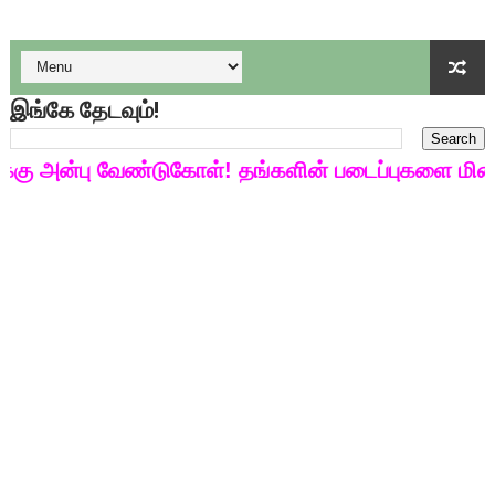
குழந்தைகள் பாதுகாப்பு அலகில் வேலை வாய்ப்பு ( டிச 18 )
டிசம்பர் - 2024 துறைத் தேர்வுகளுக்கான தேர்வுக்கூட நுழைவுச்சீட்
இங்கே தேடவும்!
தொடக்க நிலை மாணவர்களுக்கு தமிழ் படித்துப் பழக 200 எளிமை
 அன்பு வேண்டுகோள்! தங்களின் படைப்புகளை மின்னல்
4,5 ஆம் வகுப்பு - ஜனவரி முதல் வாரம் பாடக் குறிப்பு
1,2,3 ஆம் வகுப்பு - ஜனவரி முதல் வாரம் பாடக் குறிப்பு