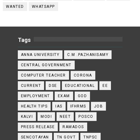
WANTED
WHATSAPP
Tags
ANNA UNIVERSITY
C.M .PAZHANISAMY
CENTRAL GOVERNMENT
COMPUTER TEACHER
CORONA
CURRENT
DSE
EDUCATIONAL
EE
EMPLOYMENT
EXAM
GOD
HEALTH TIPS
IAS
IFHRMS
JOB
KALVI
MODI
NEET
POSCO
PRESS RELEASE
RAMADOS
SENCOTAYAN
TN GOVT
TNPSC