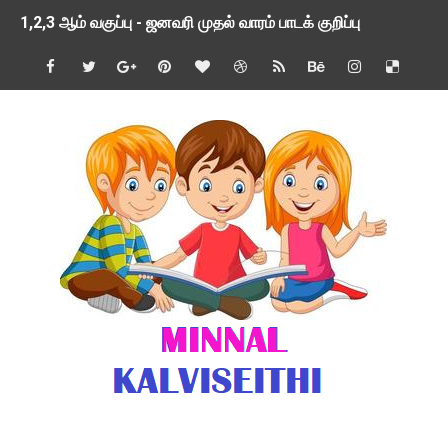
TNSED SCHOOLS APP UPDATED NEW VERSION
4 & 5 ஆம் வகுப்பிற்கான 3 ஆம் பருவ ( 2024 - 2025 ) ஆசிரியர
1,2,3 ஆம் வகுப்பிற்கான 3 ஆம் பருவ ( 2024 - 2025 ) ஆசிரியர
1 முதல் 5 ஆம் வகுப்பு இரண்டாம் பருவத் தொகுத்தறி மதிப்பெண்க
பள்ளிக்கல்வித்துறை - அனைத்து வகை ஆசிரியர் மற்றும் ஆசிரியர்
மணற்கேணி செயலி பயன்பாடு- SMC கூட்டங்கள் - ஒன்றியந்தோறும்
TNPSC - முந்தைய ஆண்டு வினாக்கள் - ஊர்ப் பெயர்களின் மரூஉ
ஓட்டுநர் பணிக்கு விண்ணப்பங்கள் வரவேற்பு ( டிசம்பர் 25 )
இரண்டாம் பருவத்தேர்வு தொகுத்தறி மதிப்பீட்டில் மாணவர்கள் ப
மாவட்ட நலவாழ்வு சங்கத்தில்‌ வேலை வாய்ப்பு ( டிசம்பர் 24 )