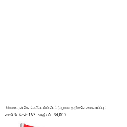
வெஸ்டர்ன் கோல்ஃபீல்ட் லிமிடெட் நிறுவனத்தில் வேலை வாய்ப்பு :
காலியிடங்கள் 167 : ஊதியம் : 34,000