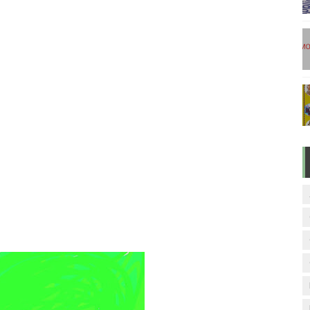
டுகள் - டிசம்பர் 17
ேலை வாய்ப்பு ( டிச 18 )
ுக்கான தேர்வுக்கூட நுழைவுச்சீட்டு வெளியீடு!
மிழ் படித்துப் பழக 200 எளிமையான தமிழ் வாக்கியங்கள்
ரம் பாடக் குறிப்பு