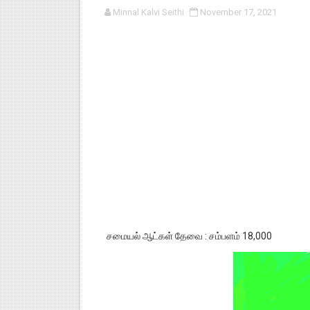
Minnal Kalvi Seithi
November 17, 2021
பள்ளி காலை வழிபாட்டுச் செயல்பா
குழந்தைகள் பாதுகாப்பு அலகில் வ
டிசம்பர் - 2024 துறைத் தேர்வுகள
தொடக்க நிலை மாணவர்களுக்கு த
4,5 ஆம் வகுப்பு - ஜனவரி முதல் வா
சமையல் ஆட்கள் தேவை : சம்பளம் 18,000