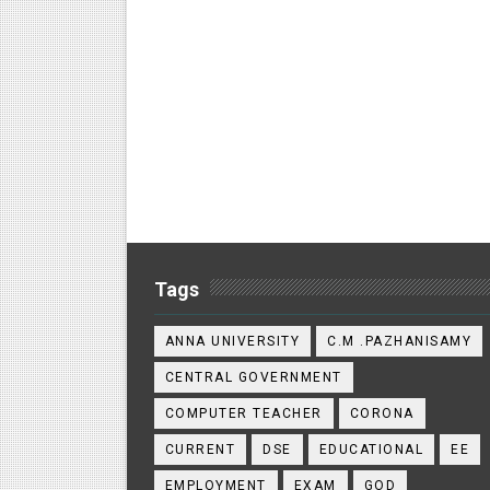
Tags
ANNA UNIVERSITY
C.M .PAZHANISAMY
CENTRAL GOVERNMENT
COMPUTER TEACHER
CORONA
CURRENT
DSE
EDUCATIONAL
EE
EMPLOYMENT
EXAM
GOD