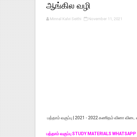
ஆங்கில வழி
பள்ளி காலை வழிபாட்டுச் செயல்பா
Minnal Kalvi Seithi
November 11, 2021
குழந்தைகள் பாதுகாப்பு அலகில் வ
டிசம்பர் - 2024 துறைத் தேர்வுகள
தொடக்க நிலை மாணவர்களுக்கு த
4,5 ஆம் வகுப்பு - ஜனவரி முதல் வா
பத்தாம் வகுப்பு | 2021 - 2022 கணிதம் வினா விடை
பத்தாம் வகுப்பு STUDY MATERIALS WHATSAP