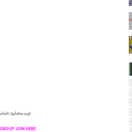
டுகள் - டிசம்பர் 17
ேலை வாய்ப்பு ( டிச 18 )
ுக்கான தேர்வுக்கூட நுழைவுச்சீட்டு வெளியீடு!
மிழ் படித்துப் பழக 200 எளிமையான தமிழ் வாக்கியங்கள்
ரம் பாடக் குறிப்பு
 வங்கி ஆங்கில வழி
P GROUP JOIN HERE