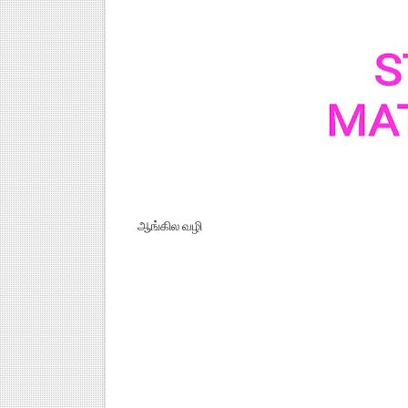
ஆங்கில வழி