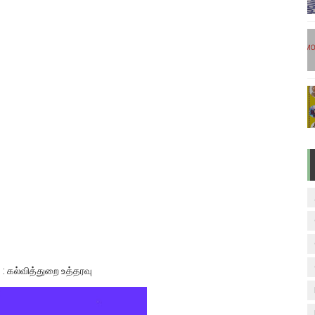
டுகள் - டிசம்பர் 17
ேலை வாய்ப்பு ( டிச 18 )
ுக்கான தேர்வுக்கூட நுழைவுச்சீட்டு வெளியீடு!
மிழ் படித்துப் பழக 200 எளிமையான தமிழ் வாக்கியங்கள்
ரம் பாடக் குறிப்பு
: கல்வித்துறை உத்தரவு