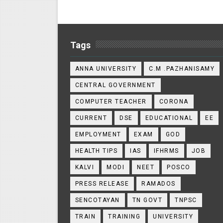
Tags
ANNA UNIVERSITY
C.M .PAZHANISAMY
CENTRAL GOVERNMENT
COMPUTER TEACHER
CORONA
CURRENT
DSE
EDUCATIONAL
EE
EMPLOYMENT
EXAM
GOD
HEALTH TIPS
IAS
IFHRMS
JOB
KALVI
MODI
NEET
POSCO
PRESS RELEASE
RAMADOS
SENCOTAYAN
TN GOVT
TNPSC
TRAIN
TRAINING
UNIVERSITY