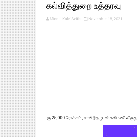
கல்வித்துறை உத்தரவு
பள்ளி காலை வழிபாட்டுச் செயல்பா
Minnal Kalvi Seithi
November 18, 2021
குழந்தைகள் பாதுகாப்பு அலகில் வ
டிசம்பர் - 2024 துறைத் தேர்வுகள
தொடக்க நிலை மாணவர்களுக்கு த
4,5 ஆம் வகுப்பு - ஜனவரி முதல் வா
ரூ 25,000 ரொக்கம் , சான்றிதழுடன் கவிமணி விருது 