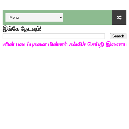
குழந்தைகள் பாதுகாப்பு அலகில் வேலை வாய்ப்பு ( டிச 18 )
டிசம்பர் - 2024 துறைத் தேர்வுகளுக்கான தேர்வுக்கூட நுழைவுச்சீட்
இங்கே தேடவும்!
தொடக்க நிலை மாணவர்களுக்கு தமிழ் படித்துப் பழக 200 எளிமை
4,5 ஆம் வகுப்பு - ஜனவரி முதல் வாரம் பாடக் குறிப்பு
ன் படைப்புகளை மின்னல் கல்விச் செய்தி இணையதளத்த
1,2,3 ஆம் வகுப்பு - ஜனவரி முதல் வாரம் பாடக் குறிப்பு
TNSED SCHOOLS APP UPDATED NEW VERSION