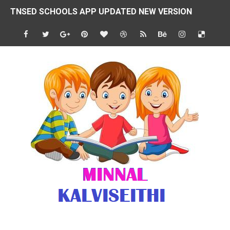
TNSED SCHOOLS APP UPDATED NEW VERSION
4 & 5 ஆம் வகுப்பிற்கான 3 ஆம் பருவ ( 2024 - 2025 ) ஆசிரியர
1,2,3 ஆம் வகுப்பிற்கான 3 ஆம் பருவ ( 2024 - 2025 ) ஆசிரியர
1 முதல் 5 ஆம் வகுப்பு இரண்டாம் பருவத் தொகுத்தறி மதிப்பெண்க
பள்ளிக்கல்வித்துறை - அனைத்து வகை ஆசிரியர் மற்றும் ஆசிரியர்
மணற்கேணி செயலி பயன்பாடு- SMC கூட்டங்கள் - ஒன்றியந்தோறும்
TNPSC - முந்தைய ஆண்டு வினாக்கள் - ஊர்ப் பெயர்களின் மரூஉ
ஓட்டுநர் பணிக்கு விண்ணப்பங்கள் வரவேற்பு ( டிசம்பர் 25 )
இரண்டாம் பருவத்தேர்வு தொகுத்தறி மதிப்பீட்டில் மாணவர்கள் ப
மாவட்ட நலவாழ்வு சங்கத்தில்‌ வேலை வாய்ப்பு ( டிசம்பர் 24 )