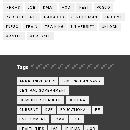
IFHRMS
JOB
KALVI
MODI
NEET
POSCO
PRESS RELEASE
RAMADOS
SENCOTAYAN
TN GOVT
TNPSC
TRAIN
TRAINING
UNIVERSITY
UNLOCK
WANTED
WHATSAPP
Tags
ANNA UNIVERSITY
C.M .PAZHANISAMY
CENTRAL GOVERNMENT
COMPUTER TEACHER
CORONA
CURRENT
DSE
EDUCATIONAL
EE
EMPLOYMENT
EXAM
GOD
HEALTH TIPS
IAS
IFHRMS
JOB