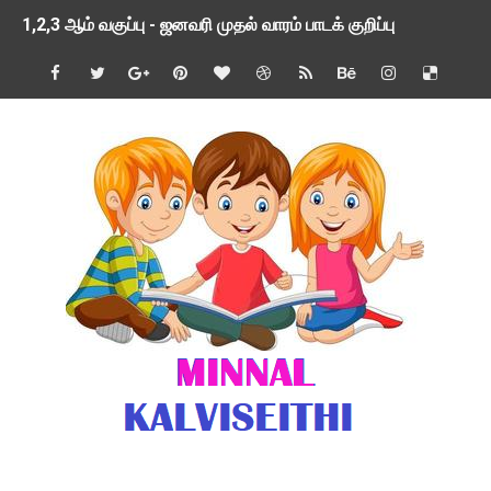
1,2,3 ஆம் வகுப்பு - ஜனவரி முதல் வாரம் பாடக் குறிப்பு
TNSED SCHOOLS APP UPDATED NEW VERSION
4 & 5 ஆம் வகுப்பிற்கான 3 ஆம் பருவ ( 2024 - 2025 ) ஆசிரியர
1,2,3 ஆம் வகுப்பிற்கான 3 ஆம் பருவ ( 2024 - 2025 ) ஆசிரியர
1 முதல் 5 ஆம் வகுப்பு இரண்டாம் பருவத் தொகுத்தறி மதிப்பெண்க
பள்ளிக்கல்வித்துறை - அனைத்து வகை ஆசிரியர் மற்றும் ஆசிரியர்
மணற்கேணி செயலி பயன்பாடு- SMC கூட்டங்கள் - ஒன்றியந்தோறும்
TNPSC - முந்தைய ஆண்டு வினாக்கள் - ஊர்ப் பெயர்களின் மரூஉ
ஓட்டுநர் பணிக்கு விண்ணப்பங்கள் வரவேற்பு ( டிசம்பர் 25 )
இரண்டாம் பருவத்தேர்வு தொகுத்தறி மதிப்பீட்டில் மாணவர்கள் ப