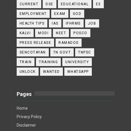
CURRENT
DSE
EDUCATIONAL
EE
EMPLOYMENT
EXAM
GOD
HEALTH TIPS
IAS
IFHRMS
JOB
KALVI
MODI
NEET
POSCO
PRESS RELEASE
RAMADOS
SENCOTAYAN
TN GOVT
TNPSC
TRAIN
TRAINING
UNIVERSITY
UNLOCK
WANTED
WHATSAPP
Pages
Home
Privacy Policy
Disclaimer