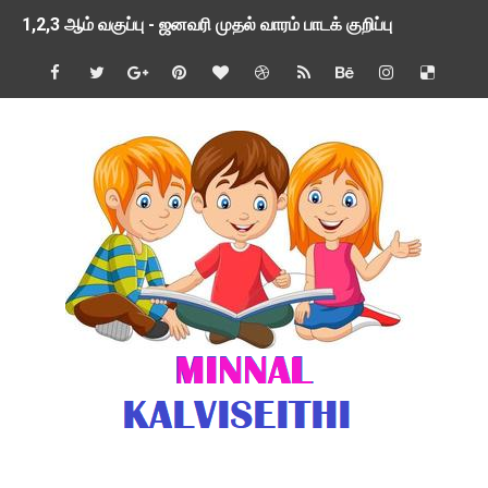
1,2,3 ஆம் வகுப்பு - ஜனவரி முதல் வாரம் பாடக் குறிப்பு
TNSED SCHOOLS APP UPDATED NEW VERSION
4 & 5 ஆம் வகுப்பிற்கான 3 ஆம் பருவ ( 2024 - 2025 ) ஆசிரியர
1,2,3 ஆம் வகுப்பிற்கான 3 ஆம் பருவ ( 2024 - 2025 ) ஆசிரியர
1 முதல் 5 ஆம் வகுப்பு இரண்டாம் பருவத் தொகுத்தறி மதிப்பெண்க
பள்ளிக்கல்வித்துறை - அனைத்து வகை ஆசிரியர் மற்றும் ஆசிரியர்
மணற்கேணி செயலி பயன்பாடு- SMC கூட்டங்கள் - ஒன்றியந்தோறும்
TNPSC - முந்தைய ஆண்டு வினாக்கள் - ஊர்ப் பெயர்களின் மரூஉ
ஓட்டுநர் பணிக்கு விண்ணப்பங்கள் வரவேற்பு ( டிசம்பர் 25 )
இரண்டாம் பருவத்தேர்வு தொகுத்தறி மதிப்பீட்டில் மாணவர்கள் ப