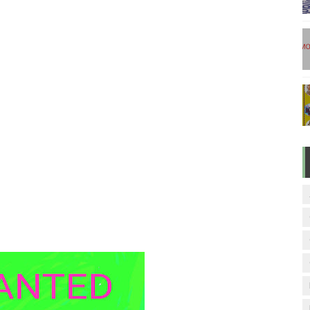
டுகள் - டிசம்பர் 17
ேலை வாய்ப்பு ( டிச 18 )
ுக்கான தேர்வுக்கூட நுழைவுச்சீட்டு வெளியீடு!
மிழ் படித்துப் பழக 200 எளிமையான தமிழ் வாக்கியங்கள்
ரம் பாடக் குறிப்பு