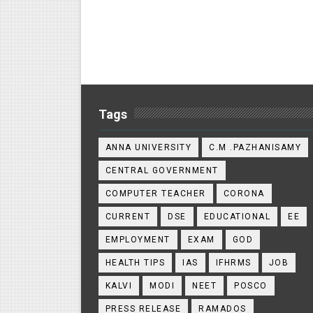
Tags
ANNA UNIVERSITY
C.M .PAZHANISAMY
CENTRAL GOVERNMENT
COMPUTER TEACHER
CORONA
CURRENT
DSE
EDUCATIONAL
EE
EMPLOYMENT
EXAM
GOD
HEALTH TIPS
IAS
IFHRMS
JOB
KALVI
MODI
NEET
POSCO
PRESS RELEASE
RAMADOS