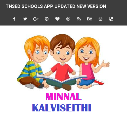
TNSED SCHOOLS APP UPDATED NEW VERSION
4 & 5 ஆம் வகுப்பிற்கான 3 ஆம் பருவ ( 2024 - 2025 ) ஆசிரியர
1,2,3 ஆம் வகுப்பிற்கான 3 ஆம் பருவ ( 2024 - 2025 ) ஆசிரியர
1 முதல் 5 ஆம் வகுப்பு இரண்டாம் பருவத் தொகுத்தறி மதிப்பெண்க
பள்ளிக்கல்வித்துறை - அனைத்து வகை ஆசிரியர் மற்றும் ஆசிரியர்
மணற்கேணி செயலி பயன்பாடு- SMC கூட்டங்கள் - ஒன்றியந்தோறும்
TNPSC - முந்தைய ஆண்டு வினாக்கள் - ஊர்ப் பெயர்களின் மரூஉ
ஓட்டுநர் பணிக்கு விண்ணப்பங்கள் வரவேற்பு ( டிசம்பர் 25 )
இரண்டாம் பருவத்தேர்வு தொகுத்தறி மதிப்பீட்டில் மாணவர்கள் ப
மாவட்ட நலவாழ்வு சங்கத்தில்‌ வேலை வாய்ப்பு ( டிசம்பர் 24 )