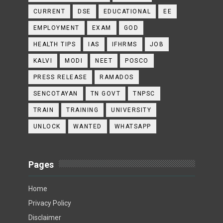
CURRENT
DSE
EDUCATIONAL
EE
EMPLOYMENT
EXAM
GOD
HEALTH TIPS
IAS
IFHRMS
JOB
KALVI
MODI
NEET
POSCO
PRESS RELEASE
RAMADOS
SENCOTAYAN
TN GOVT
TNPSC
TRAIN
TRAINING
UNIVERSITY
UNLOCK
WANTED
WHATSAPP
Pages
Home
Privacy Policy
Disclaimer