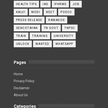
HEALTH TIPS
IAS
IFHRMS
JOB
KALVI
MODI
NEET
POSCO
PRESS RELEASE
RAMADOS
SENCOTAYAN
TN GOVT
TNPSC
TRAIN
TRAINING
UNIVERSITY
UNLOCK
WANTED
WHATSAPP
Pages
Home
Privacy Policy
Disclaimer
About Us
Categories