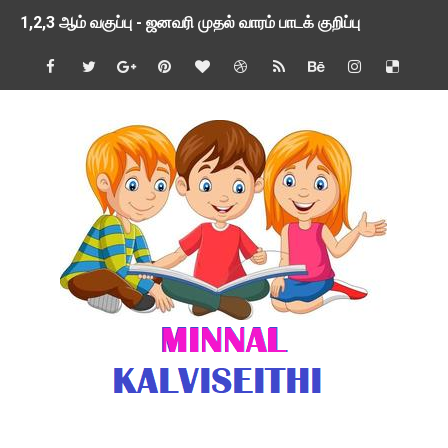
1,2,3 ஆம் வகுப்பு - ஜனவரி முதல் வாரம் பாடக் குறிப்பு
TNSED SCHOOLS APP UPDATED NEW VERSION
4 & 5 ஆம் வகுப்பிற்கான 3 ஆம் பருவ ( 2024 - 2025 ) ஆசிரியர
1,2,3 ஆம் வகுப்பிற்கான 3 ஆம் பருவ ( 2024 - 2025 ) ஆசிரியர
1 முதல் 5 ஆம் வகுப்பு இரண்டாம் பருவத் தொகுத்தறி மதிப்பெண்க
பள்ளிக்கல்வித்துறை - அனைத்து வகை ஆசிரியர் மற்றும் ஆசிரியர்
மணற்கேணி செயலி பயன்பாடு- SMC கூட்டங்கள் - ஒன்றியந்தோறும்
TNPSC - முந்தைய ஆண்டு வினாக்கள் - ஊர்ப் பெயர்களின் மரூஉ
ஓட்டுநர் பணிக்கு விண்ணப்பங்கள் வரவேற்பு ( டிசம்பர் 25 )
இரண்டாம் பருவத்தேர்வு தொகுத்தறி மதிப்பீட்டில் மாணவர்கள் ப