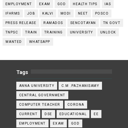
EMPLOYMENT
EXAM
GOD
HEALTH TIPS
IAS
IFHRMS
JOB
KALVI
MODI
NEET
POSCO
PRESS RELEASE
RAMADOS
SENCOTAYAN
TN GOVT
TNPSC
TRAIN
TRAINING
UNIVERSITY
UNLOCK
WANTED
WHATSAPP
Tags
ANNA UNIVERSITY
C.M .PAZHANISAMY
CENTRAL GOVERNMENT
COMPUTER TEACHER
CORONA
CURRENT
DSE
EDUCATIONAL
EE
EMPLOYMENT
EXAM
GOD