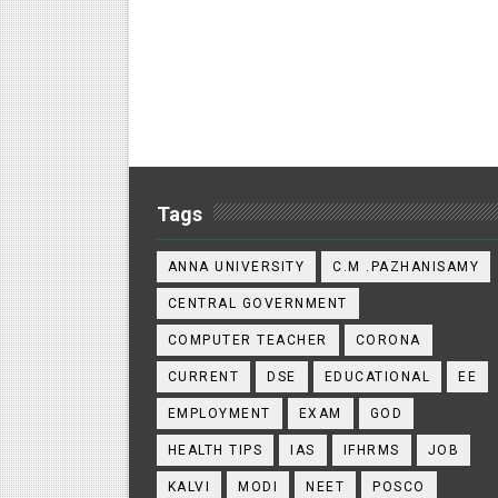
Tags
ANNA UNIVERSITY
C.M .PAZHANISAMY
CENTRAL GOVERNMENT
COMPUTER TEACHER
CORONA
CURRENT
DSE
EDUCATIONAL
EE
EMPLOYMENT
EXAM
GOD
HEALTH TIPS
IAS
IFHRMS
JOB
KALVI
MODI
NEET
POSCO