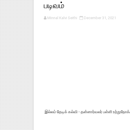
படிவம்
டிசம்பர் - 2024 துறைத் தேர்வுகள
Minnal Kalvi Seithi
December 31, 2021
தொடக்க நிலை மாணவர்களுக்கு த
4,5 ஆம் வகுப்பு - ஜனவரி முதல் வா
1,2,3 ஆம் வகுப்பு - ஜனவரி முதல் 
TNSED SCHOOLS APP UPDA
இல்லம் தேடிக் கல்வி - தன்னார்வலர் பள்ளி உற்றுநோக்