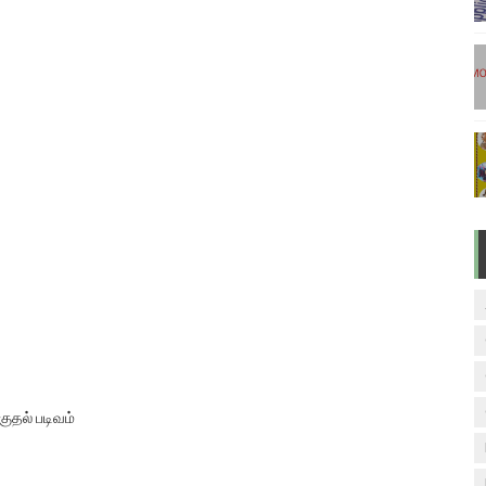
ுக்கான தேர்வுக்கூட நுழைவுச்சீட்டு வெளியீடு!
மிழ் படித்துப் பழக 200 எளிமையான தமிழ் வாக்கியங்கள்
ரம் பாடக் குறிப்பு
வாரம் பாடக் குறிப்பு
TED NEW VERSION
குதல் படிவம்