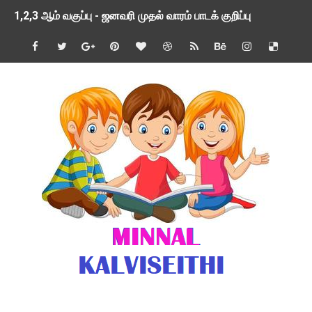
1,2,3 ஆம் வகுப்பு - ஜனவரி முதல் வாரம் பாடக் குறிப்பு
TNSED SCHOOLS APP UPDATED NEW VERSION
4 & 5 ஆம் வகுப்பிற்கான 3 ஆம் பருவ ( 2024 - 2025 ) ஆசிரியர
1,2,3 ஆம் வகுப்பிற்கான 3 ஆம் பருவ ( 2024 - 2025 ) ஆசிரியர
1 முதல் 5 ஆம் வகுப்பு இரண்டாம் பருவத் தொகுத்தறி மதிப்பெண்க
பள்ளிக்கல்வித்துறை - அனைத்து வகை ஆசிரியர் மற்றும் ஆசிரியர்
மணற்கேணி செயலி பயன்பாடு- SMC கூட்டங்கள் - ஒன்றியந்தோறும்
TNPSC - முந்தைய ஆண்டு வினாக்கள் - ஊர்ப் பெயர்களின் மரூஉ
ஓட்டுநர் பணிக்கு விண்ணப்பங்கள் வரவேற்பு ( டிசம்பர் 25 )
இரண்டாம் பருவத்தேர்வு தொகுத்தறி மதிப்பீட்டில் மாணவர்கள் ப