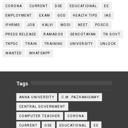
CORONA
CURRENT
DSE
EDUCATIONAL
EE
EMPLOYMENT
EXAM
GOD
HEALTH TIPS
IAS
IFHRMS
JOB
KALVI
MODI
NEET
POSCO
PRESS RELEASE
RAMADOS
SENCOTAYAN
TN GOVT
TNPSC
TRAIN
TRAINING
UNIVERSITY
UNLOCK
WANTED
WHATSAPP
Tags
ANNA UNIVERSITY
C.M .PAZHANISAMY
CENTRAL GOVERNMENT
COMPUTER TEACHER
CORONA
CURRENT
DSE
EDUCATIONAL
EE