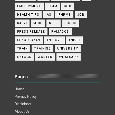
EMPLOYMENT
EXAM
GOD
HEALTH TIPS
IAS
IFHRMS
JOB
KALVI
MODI
NEET
POSCO
PRESS RELEASE
RAMADOS
SENCOTAYAN
TN GOVT
TNPSC
TRAIN
TRAINING
UNIVERSITY
UNLOCK
WANTED
WHATSAPP
Pages
Home
Privacy Policy
Disclaimer
About Us