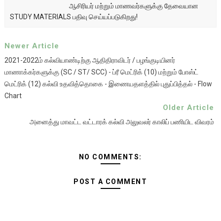
ஆசிரியர் மற்றும் மாணவர்களுக்கு தேவையான
STUDY MATERIALS பதிவு செய்யப்படுகிறது!
Newer Article
2021-2022ம் கல்வியாண்டிற்கு ஆதிதிராவிடர் / பழங்குடியினர்
மாணாக்கர்களுக்கு (SC / ST/ SCC) - ப்ரீ மெட்ரிக் (10) மற்றும் போஸ்ட்
மெட்ரிக் (12) கல்வி உதவித்தொகை - இணையதளத்தில் புதுப்பித்தல் - Flow
Chart
Older Article
அனைத்து மாவட்ட வட்டாரக் கல்வி அலுவலர் காலிப் பணியிட விவரம்
NO COMMENTS:
POST A COMMENT