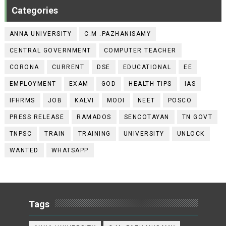
Categories
ANNA UNIVERSITY
C.M .PAZHANISAMY
CENTRAL GOVERNMENT
COMPUTER TEACHER
CORONA
CURRENT
DSE
EDUCATIONAL
EE
EMPLOYMENT
EXAM
GOD
HEALTH TIPS
IAS
IFHRMS
JOB
KALVI
MODI
NEET
POSCO
PRESS RELEASE
RAMADOS
SENCOTAYAN
TN GOVT
TNPSC
TRAIN
TRAINING
UNIVERSITY
UNLOCK
WANTED
WHATSAPP
Tags