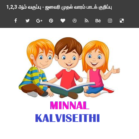
1,2,3 ஆம் வகுப்பு - ஜனவரி முதல் வாரம் பாடக் குறிப்பு
TNSED SCHOOLS APP UPDATED NEW VERSION
4 & 5 ஆம் வகுப்பிற்கான 3 ஆம் பருவ ( 2024 - 2025 ) ஆசிரியர
1,2,3 ஆம் வகுப்பிற்கான 3 ஆம் பருவ ( 2024 - 2025 ) ஆசிரியர
1 முதல் 5 ஆம் வகுப்பு இரண்டாம் பருவத் தொகுத்தறி மதிப்பெண்க
பள்ளிக்கல்வித்துறை - அனைத்து வகை ஆசிரியர் மற்றும் ஆசிரியர்
மணற்கேணி செயலி பயன்பாடு- SMC கூட்டங்கள் - ஒன்றியந்தோறும்
TNPSC - முந்தைய ஆண்டு வினாக்கள் - ஊர்ப் பெயர்களின் மரூஉ
ஓட்டுநர் பணிக்கு விண்ணப்பங்கள் வரவேற்பு ( டிசம்பர் 25 )
இரண்டாம் பருவத்தேர்வு தொகுத்தறி மதிப்பீட்டில் மாணவர்கள் ப