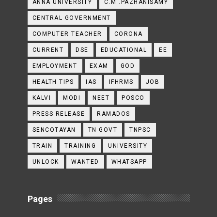
ANNA UNIVERSITY
C.M .PAZHANISAMY
CENTRAL GOVERNMENT
COMPUTER TEACHER
CORONA
CURRENT
DSE
EDUCATIONAL
EE
EMPLOYMENT
EXAM
GOD
HEALTH TIPS
IAS
IFHRMS
JOB
KALVI
MODI
NEET
POSCO
PRESS RELEASE
RAMADOS
SENCOTAYAN
TN GOVT
TNPSC
TRAIN
TRAINING
UNIVERSITY
UNLOCK
WANTED
WHATSAPP
Pages