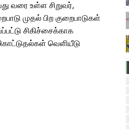
து வரை உள்ள சிறுவர்,
டுகள் - டிசம்பர் 17
ுறைபாடு முதல் பிற குறைபாடுகள்
ேலை வாய்ப்பு ( டிச 18 )
ப்பட்டு சிகிச்சைக்காக
ுக்கான தேர்வுக்கூட நுழைவுச்சீட்டு வெளியீடு!
ழிகாட்டுதல்கள் வெளியீடு
மிழ் படித்துப் பழக 200 எளிமையான தமிழ் வாக்கியங்கள்
ரம் பாடக் குறிப்பு