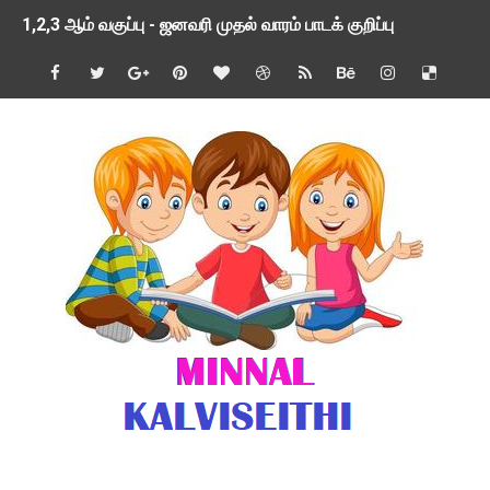
1,2,3 ஆம் வகுப்பு - ஜனவரி முதல் வாரம் பாடக் குறிப்பு
TNSED SCHOOLS APP UPDATED NEW VERSION
4 & 5 ஆம் வகுப்பிற்கான 3 ஆம் பருவ ( 2024 - 2025 ) ஆசிரியர
1,2,3 ஆம் வகுப்பிற்கான 3 ஆம் பருவ ( 2024 - 2025 ) ஆசிரியர
1 முதல் 5 ஆம் வகுப்பு இரண்டாம் பருவத் தொகுத்தறி மதிப்பெண்க
பள்ளிக்கல்வித்துறை - அனைத்து வகை ஆசிரியர் மற்றும் ஆசிரியர்
மணற்கேணி செயலி பயன்பாடு- SMC கூட்டங்கள் - ஒன்றியந்தோறும்
TNPSC - முந்தைய ஆண்டு வினாக்கள் - ஊர்ப் பெயர்களின் மரூஉ
ஓட்டுநர் பணிக்கு விண்ணப்பங்கள் வரவேற்பு ( டிசம்பர் 25 )
இரண்டாம் பருவத்தேர்வு தொகுத்தறி மதிப்பீட்டில் மாணவர்கள் ப