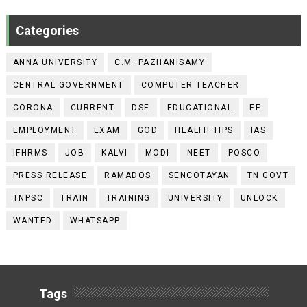
Categories
ANNA UNIVERSITY
C.M .PAZHANISAMY
CENTRAL GOVERNMENT
COMPUTER TEACHER
CORONA
CURRENT
DSE
EDUCATIONAL
EE
EMPLOYMENT
EXAM
GOD
HEALTH TIPS
IAS
IFHRMS
JOB
KALVI
MODI
NEET
POSCO
PRESS RELEASE
RAMADOS
SENCOTAYAN
TN GOVT
TNPSC
TRAIN
TRAINING
UNIVERSITY
UNLOCK
WANTED
WHATSAPP
Tags