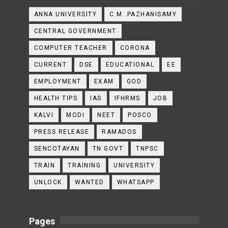
ANNA UNIVERSITY
C.M .PAZHANISAMY
CENTRAL GOVERNMENT
COMPUTER TEACHER
CORONA
CURRENT
DSE
EDUCATIONAL
EE
EMPLOYMENT
EXAM
GOD
HEALTH TIPS
IAS
IFHRMS
JOB
KALVI
MODI
NEET
POSCO
PRESS RELEASE
RAMADOS
SENCOTAYAN
TN GOVT
TNPSC
TRAIN
TRAINING
UNIVERSITY
UNLOCK
WANTED
WHATSAPP
Pages