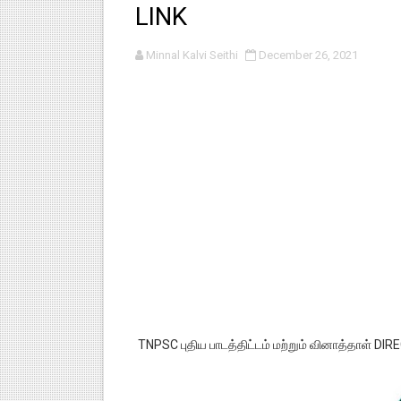
LINK
பள்ளி காலை வழிபாட்டுச் செயல்பா
Minnal Kalvi Seithi
December 26, 2021
குழந்தைகள் பாதுகாப்பு அலகில் வ
டிசம்பர் - 2024 துறைத் தேர்வுகள
தொடக்க நிலை மாணவர்களுக்கு த
4,5 ஆம் வகுப்பு - ஜனவரி முதல் வா
TNPSC புதிய பாடத்திட்டம் மற்றும் வினாத்தாள் DIR