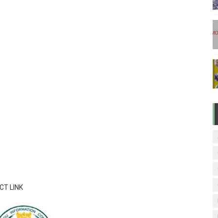
டுகள் - டிசம்பர் 17
ேலை வாய்ப்பு ( டிச 18 )
ுக்கான தேர்வுக்கூட நுழைவுச்சீட்டு வெளியீடு!
மிழ் படித்துப் பழக 200 எளிமையான தமிழ் வாக்கியங்கள்
ரம் பாடக் குறிப்பு
ECT LINK