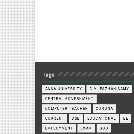
Tags
ANNA UNIVERSITY
C.M .PAZHANISAMY
CENTRAL GOVERNMENT
COMPUTER TEACHER
CORONA
CURRENT
DSE
EDUCATIONAL
EE
EMPLOYMENT
EXAM
GOD