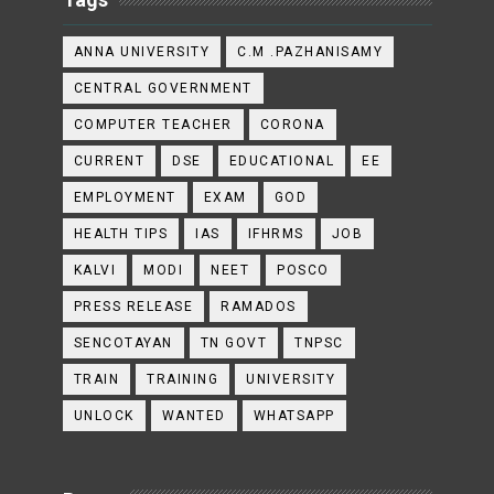
ANNA UNIVERSITY
C.M .PAZHANISAMY
CENTRAL GOVERNMENT
COMPUTER TEACHER
CORONA
CURRENT
DSE
EDUCATIONAL
EE
EMPLOYMENT
EXAM
GOD
HEALTH TIPS
IAS
IFHRMS
JOB
KALVI
MODI
NEET
POSCO
PRESS RELEASE
RAMADOS
SENCOTAYAN
TN GOVT
TNPSC
TRAIN
TRAINING
UNIVERSITY
UNLOCK
WANTED
WHATSAPP