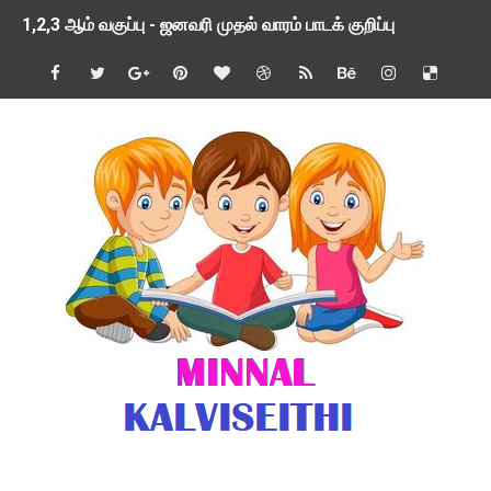
1,2,3 ஆம் வகுப்பு - ஜனவரி முதல் வாரம் பாடக் குறிப்பு
TNSED SCHOOLS APP UPDATED NEW VERSION
4 & 5 ஆம் வகுப்பிற்கான 3 ஆம் பருவ ( 2024 - 2025 ) ஆசிரியர
1,2,3 ஆம் வகுப்பிற்கான 3 ஆம் பருவ ( 2024 - 2025 ) ஆசிரியர
1 முதல் 5 ஆம் வகுப்பு இரண்டாம் பருவத் தொகுத்தறி மதிப்பெண்க
பள்ளிக்கல்வித்துறை - அனைத்து வகை ஆசிரியர் மற்றும் ஆசிரியர்
மணற்கேணி செயலி பயன்பாடு- SMC கூட்டங்கள் - ஒன்றியந்தோறும்
TNPSC - முந்தைய ஆண்டு வினாக்கள் - ஊர்ப் பெயர்களின் மரூஉ
ஓட்டுநர் பணிக்கு விண்ணப்பங்கள் வரவேற்பு ( டிசம்பர் 25 )
இரண்டாம் பருவத்தேர்வு தொகுத்தறி மதிப்பீட்டில் மாணவர்கள் ப