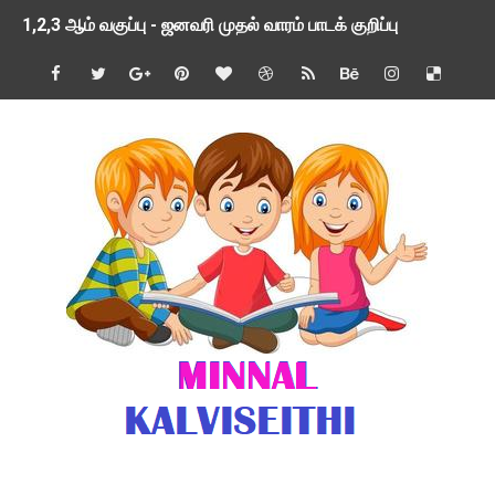
1,2,3 ஆம் வகுப்பு - ஜனவரி முதல் வாரம் பாடக் குறிப்பு
TNSED SCHOOLS APP UPDATED NEW VERSION
4 & 5 ஆம் வகுப்பிற்கான 3 ஆம் பருவ ( 2024 - 2025 ) ஆசிரியர
1,2,3 ஆம் வகுப்பிற்கான 3 ஆம் பருவ ( 2024 - 2025 ) ஆசிரியர
1 முதல் 5 ஆம் வகுப்பு இரண்டாம் பருவத் தொகுத்தறி மதிப்பெண்க
பள்ளிக்கல்வித்துறை - அனைத்து வகை ஆசிரியர் மற்றும் ஆசிரியர்
மணற்கேணி செயலி பயன்பாடு- SMC கூட்டங்கள் - ஒன்றியந்தோறும்
TNPSC - முந்தைய ஆண்டு வினாக்கள் - ஊர்ப் பெயர்களின் மரூஉ
ஓட்டுநர் பணிக்கு விண்ணப்பங்கள் வரவேற்பு ( டிசம்பர் 25 )
இரண்டாம் பருவத்தேர்வு தொகுத்தறி மதிப்பீட்டில் மாணவர்கள் ப