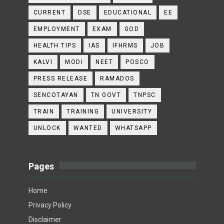
CURRENT
DSE
EDUCATIONAL
EE
EMPLOYMENT
EXAM
GOD
HEALTH TIPS
IAS
IFHRMS
JOB
KALVI
MODI
NEET
POSCO
PRESS RELEASE
RAMADOS
SENCOTAYAN
TN GOVT
TNPSC
TRAIN
TRAINING
UNIVERSITY
UNLOCK
WANTED
WHATSAPP
Pages
Home
Privacy Policy
Disclaimer