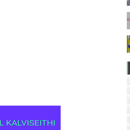
டுகள் - டிசம்பர் 17
ேலை வாய்ப்பு ( டிச 18 )
ுக்கான தேர்வுக்கூட நுழைவுச்சீட்டு வெளியீடு!
மிழ் படித்துப் பழக 200 எளிமையான தமிழ் வாக்கியங்கள்
ரம் பாடக் குறிப்பு