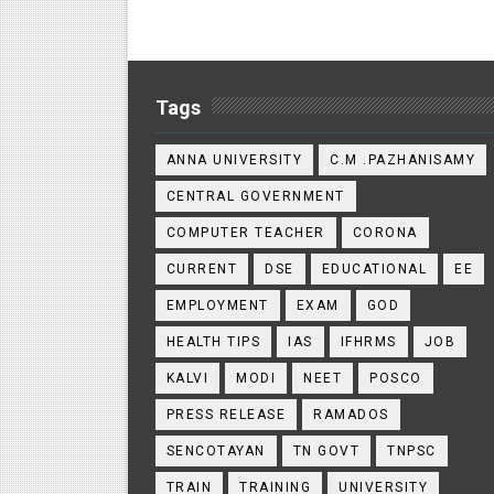
Tags
ANNA UNIVERSITY
C.M .PAZHANISAMY
CENTRAL GOVERNMENT
COMPUTER TEACHER
CORONA
CURRENT
DSE
EDUCATIONAL
EE
EMPLOYMENT
EXAM
GOD
HEALTH TIPS
IAS
IFHRMS
JOB
KALVI
MODI
NEET
POSCO
PRESS RELEASE
RAMADOS
SENCOTAYAN
TN GOVT
TNPSC
TRAIN
TRAINING
UNIVERSITY