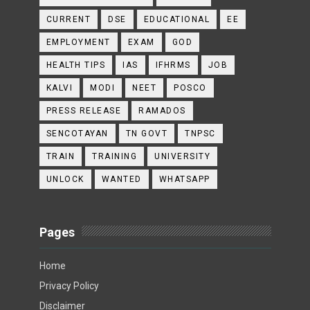
CURRENT
DSE
EDUCATIONAL
EE
EMPLOYMENT
EXAM
GOD
HEALTH TIPS
IAS
IFHRMS
JOB
KALVI
MODI
NEET
POSCO
PRESS RELEASE
RAMADOS
SENCOTAYAN
TN GOVT
TNPSC
TRAIN
TRAINING
UNIVERSITY
UNLOCK
WANTED
WHATSAPP
Pages
Home
Privacy Policy
Disclaimer