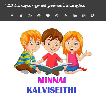
1,2,3 ஆம் வகுப்பு - ஜனவரி முதல் வாரம் பாடக் குறிப்பு
TNSED SCHOOLS APP UPDATED NEW VERSION
4 & 5 ஆம் வகுப்பிற்கான 3 ஆம் பருவ ( 2024 - 2025 ) ஆசிரியர
1,2,3 ஆம் வகுப்பிற்கான 3 ஆம் பருவ ( 2024 - 2025 ) ஆசிரியர
1 முதல் 5 ஆம் வகுப்பு இரண்டாம் பருவத் தொகுத்தறி மதிப்பெண்க
பள்ளிக்கல்வித்துறை - அனைத்து வகை ஆசிரியர் மற்றும் ஆசிரியர்
மணற்கேணி செயலி பயன்பாடு- SMC கூட்டங்கள் - ஒன்றியந்தோறும்
TNPSC - முந்தைய ஆண்டு வினாக்கள் - ஊர்ப் பெயர்களின் மரூஉ
ஓட்டுநர் பணிக்கு விண்ணப்பங்கள் வரவேற்பு ( டிசம்பர் 25 )
இரண்டாம் பருவத்தேர்வு தொகுத்தறி மதிப்பீட்டில் மாணவர்கள் ப