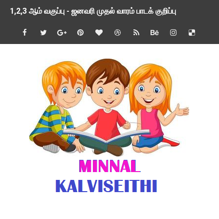
1,2,3 ஆம் வகுப்பு - ஜனவரி முதல் வாரம் பாடக் குறிப்பு
TNSED SCHOOLS APP UPDATED NEW VERSION
4 & 5 ஆம் வகுப்பிற்கான 3 ஆம் பருவ ( 2024 - 2025 ) ஆசிரியர
1,2,3 ஆம் வகுப்பிற்கான 3 ஆம் பருவ ( 2024 - 2025 ) ஆசிரியர
1 முதல் 5 ஆம் வகுப்பு இரண்டாம் பருவத் தொகுத்தறி மதிப்பெண்க
பள்ளிக்கல்வித்துறை - அனைத்து வகை ஆசிரியர் மற்றும் ஆசிரியர்
மணற்கேணி செயலி பயன்பாடு- SMC கூட்டங்கள் - ஒன்றியந்தோறும்
TNPSC - முந்தைய ஆண்டு வினாக்கள் - ஊர்ப் பெயர்களின் மரூஉ
ஓட்டுநர் பணிக்கு விண்ணப்பங்கள் வரவேற்பு ( டிசம்பர் 25 )
இரண்டாம் பருவத்தேர்வு தொகுத்தறி மதிப்பீட்டில் மாணவர்கள் ப