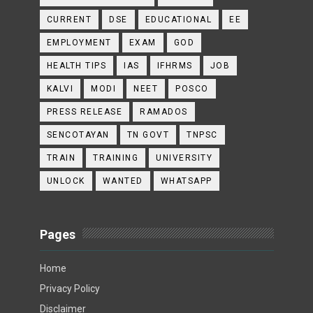
CURRENT
DSE
EDUCATIONAL
EE
EMPLOYMENT
EXAM
GOD
HEALTH TIPS
IAS
IFHRMS
JOB
KALVI
MODI
NEET
POSCO
PRESS RELEASE
RAMADOS
SENCOTAYAN
TN GOVT
TNPSC
TRAIN
TRAINING
UNIVERSITY
UNLOCK
WANTED
WHATSAPP
Pages
Home
Privacy Policy
Disclaimer