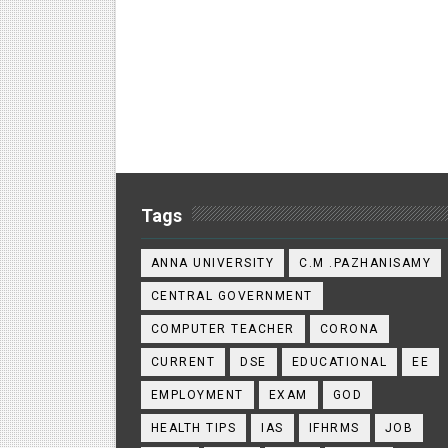
Tags
ANNA UNIVERSITY
C.M .PAZHANISAMY
CENTRAL GOVERNMENT
COMPUTER TEACHER
CORONA
CURRENT
DSE
EDUCATIONAL
EE
EMPLOYMENT
EXAM
GOD
HEALTH TIPS
IAS
IFHRMS
JOB