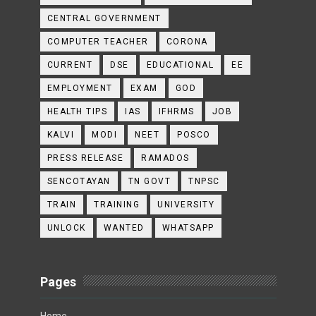
CENTRAL GOVERNMENT
COMPUTER TEACHER
CORONA
CURRENT
DSE
EDUCATIONAL
EE
EMPLOYMENT
EXAM
GOD
HEALTH TIPS
IAS
IFHRMS
JOB
KALVI
MODI
NEET
POSCO
PRESS RELEASE
RAMADOS
SENCOTAYAN
TN GOVT
TNPSC
TRAIN
TRAINING
UNIVERSITY
UNLOCK
WANTED
WHATSAPP
Pages
Home