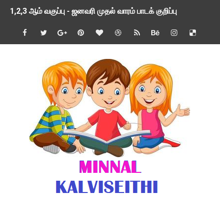
1,2,3 ஆம் வகுப்பு - ஜனவரி முதல் வாரம் பாடக் குறிப்பு
TNSED SCHOOLS APP UPDATED NEW VERSION
4 & 5 ஆம் வகுப்பிற்கான 3 ஆம் பருவ ( 2024 - 2025 ) ஆசிரியர
1,2,3 ஆம் வகுப்பிற்கான 3 ஆம் பருவ ( 2024 - 2025 ) ஆசிரியர
1 முதல் 5 ஆம் வகுப்பு இரண்டாம் பருவத் தொகுத்தறி மதிப்பெண்க
பள்ளிக்கல்வித்துறை - அனைத்து வகை ஆசிரியர் மற்றும் ஆசிரியர்
மணற்கேணி செயலி பயன்பாடு- SMC கூட்டங்கள் - ஒன்றியந்தோறும்
TNPSC - முந்தைய ஆண்டு வினாக்கள் - ஊர்ப் பெயர்களின் மரூஉ
ஓட்டுநர் பணிக்கு விண்ணப்பங்கள் வரவேற்பு ( டிசம்பர் 25 )
இரண்டாம் பருவத்தேர்வு தொகுத்தறி மதிப்பீட்டில் மாணவர்கள் ப