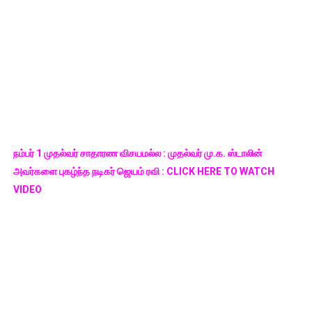
நம்பர் 1 முதல்வர் சாதாரண விசயமல்ல : முதல்வர் மு.க. ஸ்டாலின்
அவர்களை புகழ்ந்த நடிகர் ஜெயம் ரவி : CLICK HERE TO WATCH
VIDEO