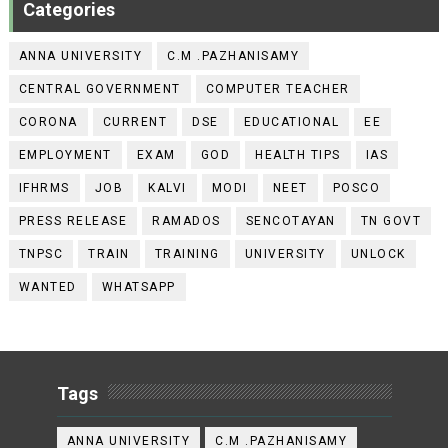
Categories
ANNA UNIVERSITY
C.M .PAZHANISAMY
CENTRAL GOVERNMENT
COMPUTER TEACHER
CORONA
CURRENT
DSE
EDUCATIONAL
EE
EMPLOYMENT
EXAM
GOD
HEALTH TIPS
IAS
IFHRMS
JOB
KALVI
MODI
NEET
POSCO
PRESS RELEASE
RAMADOS
SENCOTAYAN
TN GOVT
TNPSC
TRAIN
TRAINING
UNIVERSITY
UNLOCK
WANTED
WHATSAPP
Tags
ANNA UNIVERSITY
C.M .PAZHANISAMY