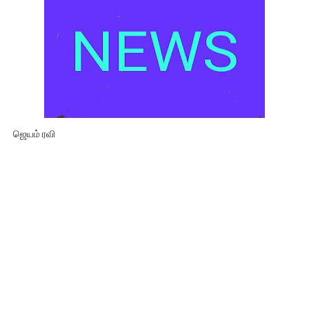
ஜெயம் ரவி