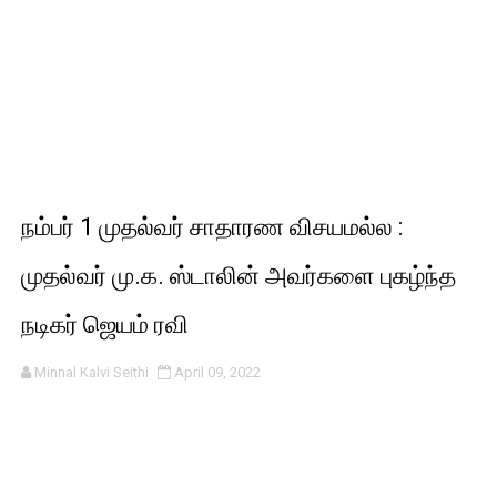
நம்பர் 1 முதல்வர் சாதாரண விசயமல்ல :
முதல்வர் மு.க. ஸ்டாலின் அவர்களை புகழ்ந்த
நடிகர் ஜெயம் ரவி
Minnal Kalvi Seithi
April 09, 2022