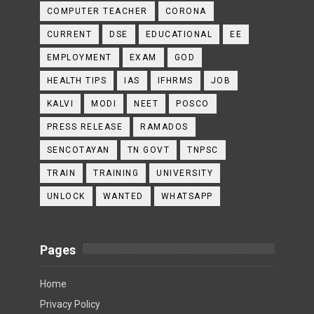
COMPUTER TEACHER
CORONA
CURRENT
DSE
EDUCATIONAL
EE
EMPLOYMENT
EXAM
GOD
HEALTH TIPS
IAS
IFHRMS
JOB
KALVI
MODI
NEET
POSCO
PRESS RELEASE
RAMADOS
SENCOTAYAN
TN GOVT
TNPSC
TRAIN
TRAINING
UNIVERSITY
UNLOCK
WANTED
WHATSAPP
Pages
Home
Privacy Policy