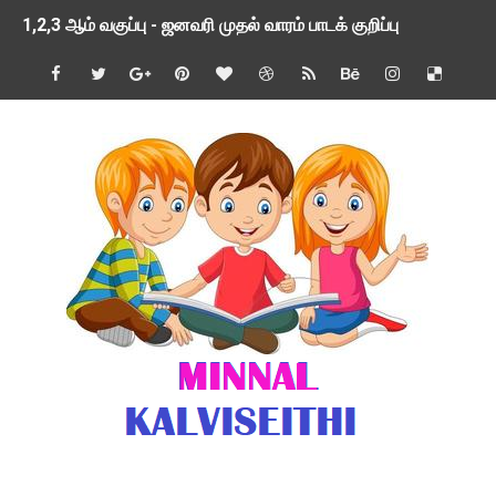
1,2,3 ஆம் வகுப்பு - ஜனவரி முதல் வாரம் பாடக் குறிப்பு
TNSED SCHOOLS APP UPDATED NEW VERSION
4 & 5 ஆம் வகுப்பிற்கான 3 ஆம் பருவ ( 2024 - 2025 ) ஆசிரியர
1,2,3 ஆம் வகுப்பிற்கான 3 ஆம் பருவ ( 2024 - 2025 ) ஆசிரியர
1 முதல் 5 ஆம் வகுப்பு இரண்டாம் பருவத் தொகுத்தறி மதிப்பெண்க
பள்ளிக்கல்வித்துறை - அனைத்து வகை ஆசிரியர் மற்றும் ஆசிரியர்
மணற்கேணி செயலி பயன்பாடு- SMC கூட்டங்கள் - ஒன்றியந்தோறும்
TNPSC - முந்தைய ஆண்டு வினாக்கள் - ஊர்ப் பெயர்களின் மரூஉ
ஓட்டுநர் பணிக்கு விண்ணப்பங்கள் வரவேற்பு ( டிசம்பர் 25 )
இரண்டாம் பருவத்தேர்வு தொகுத்தறி மதிப்பீட்டில் மாணவர்கள் ப