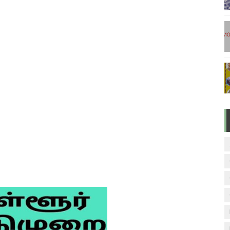
டுகள் - டிசம்பர் 17
ேலை வாய்ப்பு ( டிச 18 )
ுக்கான தேர்வுக்கூட நுழைவுச்சீட்டு வெளியீடு!
மிழ் படித்துப் பழக 200 எளிமையான தமிழ் வாக்கியங்கள்
ரம் பாடக் குறிப்பு