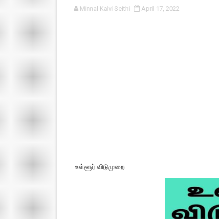
Minnal Kalvi Seithi
April 17, 2022
பள்ளி காலை வழிபாட்டுச் செயல்பா
குழந்தைகள் பாதுகாப்பு அலகில் வ
டிசம்பர் - 2024 துறைத் தேர்வுகள
தொடக்க நிலை மாணவர்களுக்கு த
4,5 ஆம் வகுப்பு - ஜனவரி முதல் வா
உள்ளூர் விடுமுறை