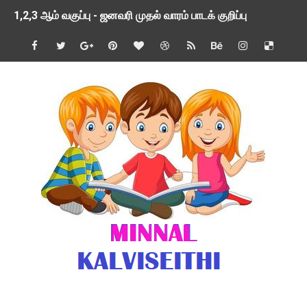
1,2,3 ஆம் வகுப்பு - ஜனவரி முதல் வாரம் பாடக் குறிப்பு
TNSED SCHOOLS APP UPDATED NEW VERSION
4 & 5 ஆம் வகுப்பிற்கான 3 ஆம் பருவ ( 2024 - 2025 ) ஆசிரியர
1,2,3 ஆம் வகுப்பிற்கான 3 ஆம் பருவ ( 2024 - 2025 ) ஆசிரியர
1 முதல் 5 ஆம் வகுப்பு இரண்டாம் பருவத் தொகுத்தறி மதிப்பெண்க
பள்ளிக்கல்வித்துறை - அனைத்து வகை ஆசிரியர் மற்றும் ஆசிரியர்
மணற்கேணி செயலி பயன்பாடு- SMC கூட்டங்கள் - ஒன்றியந்தோறும்
TNPSC - முந்தைய ஆண்டு வினாக்கள் - ஊர்ப் பெயர்களின் மரூஉ
ஓட்டுநர் பணிக்கு விண்ணப்பங்கள் வரவேற்பு ( டிசம்பர் 25 )
இரண்டாம் பருவத்தேர்வு தொகுத்தறி மதிப்பீட்டில் மாணவர்கள் ப