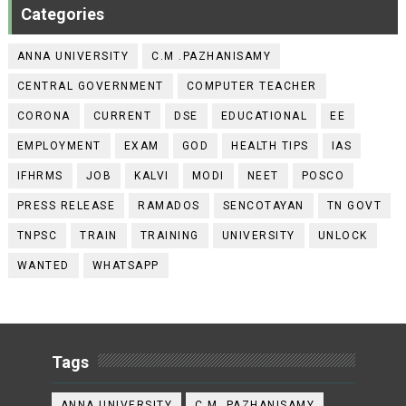
Categories
ANNA UNIVERSITY
C.M .PAZHANISAMY
CENTRAL GOVERNMENT
COMPUTER TEACHER
CORONA
CURRENT
DSE
EDUCATIONAL
EE
EMPLOYMENT
EXAM
GOD
HEALTH TIPS
IAS
IFHRMS
JOB
KALVI
MODI
NEET
POSCO
PRESS RELEASE
RAMADOS
SENCOTAYAN
TN GOVT
TNPSC
TRAIN
TRAINING
UNIVERSITY
UNLOCK
WANTED
WHATSAPP
Tags
ANNA UNIVERSITY
C.M .PAZHANISAMY