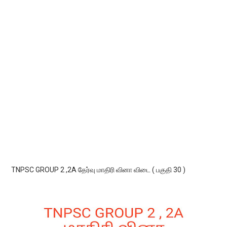
TNPSC GROUP 2 ,2A தேர்வு மாதிரி வினா விடை ( பகுதி 30 )