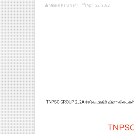
Minnal Kalvi Seithi
April 22, 2022
பள்ளி காலை வழிபாட்டுச் செயல்பா
குழந்தைகள் பாதுகாப்பு அலகில் வ
டிசம்பர் - 2024 துறைத் தேர்வுகள
தொடக்க நிலை மாணவர்களுக்கு த
4,5 ஆம் வகுப்பு - ஜனவரி முதல் வா
TNPSC GROUP 2 ,2A தேர்வு மாதிரி வினா விடைகள