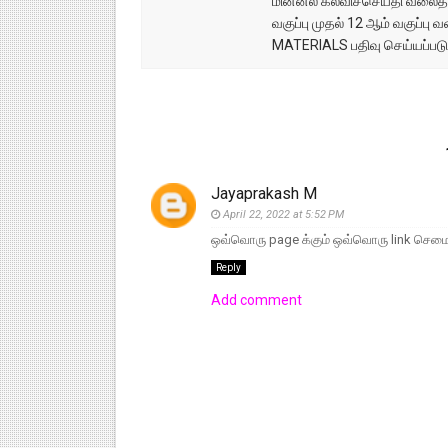
மின்னல் கல்விச்செய்தி வலைதளத
வகுப்பு முதல் 12 ஆம் வகுப்ப
MATERIALS பதிவு செய்யப்படு
Jayaprakash M
April 22, 2022 at 5:52 PM
ஒவ்வொரு page க்கும் ஒவ்வொரு link செமையா
Reply
Add comment