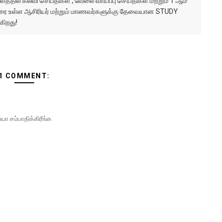
்தில் கல்வி செய்திகள் , வேலை வாய்ப்பு செய்திகள் மற்றும் 1 ஆம்
ு வரை உள்ள ஆசிரியர் மற்றும் மாணவர்களுக்கு தேவையான STUDY
கிறது!
1 COMMENT:
 சம்பாதிக்கிரீங்க