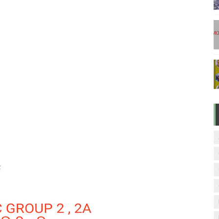
டுகள் - டிசம்பர் 17
ேலை வாய்ப்பு ( டிச 18 )
ுக்கான தேர்வுக்கூட நுழைவுச்சீட்டு வெளியீடு!
மிழ் படித்துப் பழக 200 எளிமையான தமிழ் வாக்கியங்கள்
ரம் பாடக் குறிப்பு
்