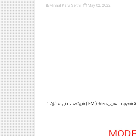
Minnal Kalvi Seithi
May 02, 2022
பள்ளி காலை வழிபாட்டுச் செயல்பா
குழந்தைகள் பாதுகாப்பு அலகில் வ
டிசம்பர் - 2024 துறைத் தேர்வுகள
தொடக்க நிலை மாணவர்களுக்கு த
4,5 ஆம் வகுப்பு - ஜனவரி முதல் வா
1 ஆம் வகுப்பு கணிதம் ( EM ) வினாத்தாள் : பருவம் 