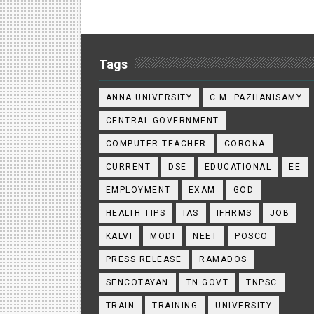
Tags
ANNA UNIVERSITY
C.M .PAZHANISAMY
CENTRAL GOVERNMENT
COMPUTER TEACHER
CORONA
CURRENT
DSE
EDUCATIONAL
EE
EMPLOYMENT
EXAM
GOD
HEALTH TIPS
IAS
IFHRMS
JOB
KALVI
MODI
NEET
POSCO
PRESS RELEASE
RAMADOS
SENCOTAYAN
TN GOVT
TNPSC
TRAIN
TRAINING
UNIVERSITY